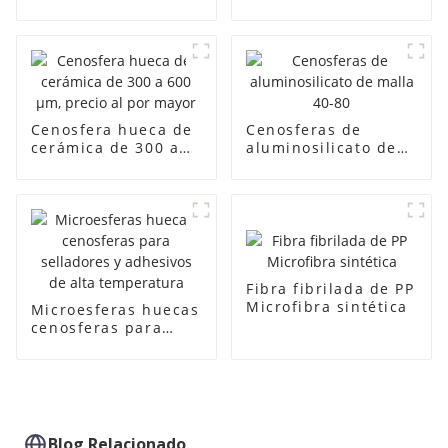
huecas de
partículas
aluminosilicato)
superfinas de 75 μm
para revestimientos
aislantes
refractarios
Cenosfera hueca de
Cenosferas de
cerámica de 300 a
aluminosilicato de
600 μm, precio al
malla 40-80
por mayor
Fibra fibrilada de PP
Microfibra sintética
Microesferas huecas
cenosferas para
selladores y
adhesivos de alta
temperatura
Blog Relacionado