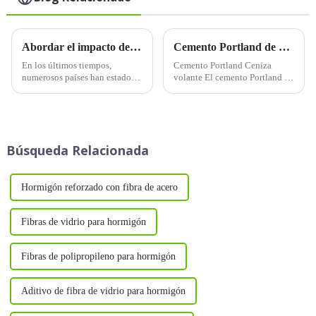
Abordar el impacto de las condiciones meteorológicas extremas en un clima cambiante
Cemento Portland de cenizas volantes
En los últimos tiempos,
Cemento Portland Ceniza
numerosos países han estado
volante El cemento Portland se
lidiando con los efectos de
refiere a la combinación de
fenómenos meteorológicos
clínker de cemento Portland y
extremos, lo que ha suscitado
ceniza volante, mezclados con
preocupación por la creciente
una cantidad adecuada de yeso
frecuencia de estos sucesos.
y luego molidos, con nombre
Búsqueda Relacionada
Los científicos atribuyen...
en código PF. Cualquier
cemento hidráulico...
Hormigón reforzado con fibra de acero
Fibras de vidrio para hormigón
Fibras de polipropileno para hormigón
Aditivo de fibra de vidrio para hormigón