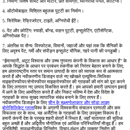
3. निर्माण: विशेष सीमेंट और मोर्टार, छत सामग्री, ध्वनिरोधी पैनल, कोटिंग्स।
4. ऑटोमोबाइल: मिश्रित बहुलक पुट्टी का निर्माण।
5. सिरेमिक: रेफ्रिजरेटर, टाइलें, अग्निरोधी ईंटें।
6. पेंट और कोटिंग: स्याही, बॉन्ड, वाहन पुट्टी, इन्सुलेटिंग, एंटीसेप्टिक,
अग्निरोधक पेंट।
7. अंतरिक्ष या सैन्य: विस्फोटक, विमानों, जहाजों और यहां तक ​​कि सैनिकों के
लिए अदृश्य पेंट, गर्मी और संपीड़न इन्सुलेट यौगिक, गहरे पानी की पनडुब्बी।
“ईमानदारी, अटूट विश्वास और उच्च गुणवत्ता कंपनी के विकास का आधार हैं” के
आपके सिद्धांत के आधार पर प्रबंधन तकनीक को निरंतर बेहतर बनाने के लिए,
हम अंतरराष्ट्रीय स्तर पर समान उत्पादों के सार को व्यापक रूप से आत्मसात
करते हैं और नवीकरणीय डिजाइन वाले नए खोखले एल्यूमिना-सिलिका
माइक्रोस्फीयर/सेनोस्फीयर माइक्रोस्फीयर की ग्राहकों की मांग को पूरा करने
के लिए लगातार नए उत्पाद विकसित करते हैं। हम आपको हमारी उत्पादन इकाई
में आने के लिए आमंत्रित करते हैं और निकट भविष्य में देश और विदेश के
ग्राहकों के साथ सुखद व्यापारिक संबंध बनाने के लिए तत्पर हैं।
नवीकरणीय डिजाइन के लिए
चीन के सूक्ष्मगोलाकार और सोडा लाइम
बोरोसिलिकेट ग्लास
विश्व के अग्रणी विश्वसनीय संचालन प्रणाली और कम
विफलता दर के साथ, यह अर्जेंटीना के ग्राहकों के लिए उपयुक्त विकल्प है।
हमारी कंपनी देश के प्रमुख शहरी क्षेत्रों में स्थित है, जहाँ यातायात की सुविधा
बहुत अच्छी है और अद्वितीय भौगोलिक एवं आर्थिक परिस्थितियाँ मौजूद हैं। हम
जनहितैषी, सावधानीपूर्वक विनिर्माण, विचार-मंथन और उत्कृष्ट निर्माण की