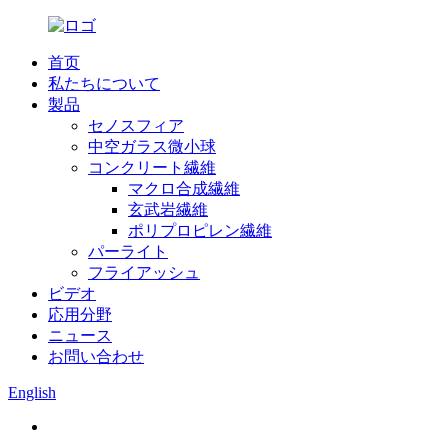
首页
私たちについて
製品
セノスフィア
中空ガラス微小球
コンクリート繊維
マクロ合成繊維
玄武岩繊維
ポリプロピレン繊維
パーライト
フライアッシュ
ビデオ
応用分野
ニュース
お問い合わせ
English