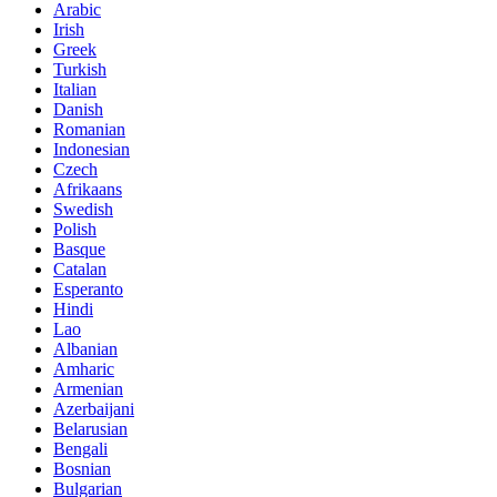
Arabic
Irish
Greek
Turkish
Italian
Danish
Romanian
Indonesian
Czech
Afrikaans
Swedish
Polish
Basque
Catalan
Esperanto
Hindi
Lao
Albanian
Amharic
Armenian
Azerbaijani
Belarusian
Bengali
Bosnian
Bulgarian