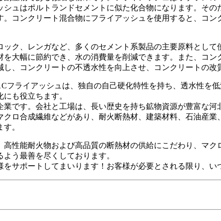
ッシュはポルトランドセメントに似た化合物になります。その
す。コンクリート混合物にフライアッシュを使用すると、コン
ロック、レンガなど、多くのセメント系製品の主要原料として
材を大幅に節約でき、水の消費量を削減できます。また、コン
減し、コンクリートの不透水性を向上させ、コンクリートの改
スCフライアッシュは、独自の自己硬化特性を持ち、透水性を
化にも役立ちます。
企業です。会社と工場は、長い歴史を持ち鉱物資源が豊富な河
マクロ合成繊維などがあり、耐火断熱材、建築材料、石油産業
ます。
は、高性能耐火物および高品質の断熱材の供給にこだわり、マク
るよう最善を尽くしております。
をサポ​​ートしてまいります！お客様が必要とされる限り、い