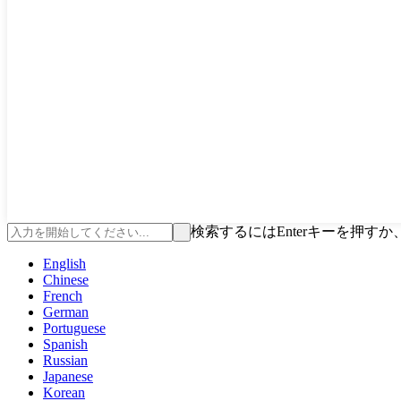
検索するにはEnterキーを押す
English
Chinese
French
German
Portuguese
Spanish
Russian
Japanese
Korean