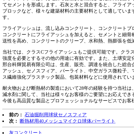
てセメントを形成します。石灰と水と混合すると、フライア
ブロックなど、様々な建築材料の主要材料として適していま
す。
フライアッシュは、流し込みコンクリート、コンクリートブ
コンクリートにフライアッシュを加えると、セメントと細骨
送性を高め、コンクリートのクリープ、水和熱、熱膨張を低
当社では、クラスCフライアッシュもご提供可能です。クラ
強度を必要とするその他の用途に有効です。また、土壌安定
邢台科輝貿易有限公司は、生産、販売、調達を統合した総合
アッシュ、セノスフィア、パーライト、中空ガラス微粒子、
ス繊維強化プラスチック製品、包装材料などに使用されてい
耐火物および断熱材の製造において28年の経験を持つ当社
減水剤に関して、当社は様々なお客様のご要望にお応えでき
今後も高品質な製品とプロフェッショナルなサービスでお客様
前の：
石油掘削用球状セノスフィア
次：
断熱材用40メッシュマイクロ球体パーライト
灰コンクリート