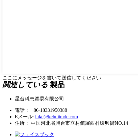
ここにメッセージを書いて送信してください
関連している
製品
星台科恵貿易有限公司
電話：
+86-18331950388
Eメール:
luke@kehuitrade.com
住所：
中国河北省興台市立村鎮羅西村環興街NO.14