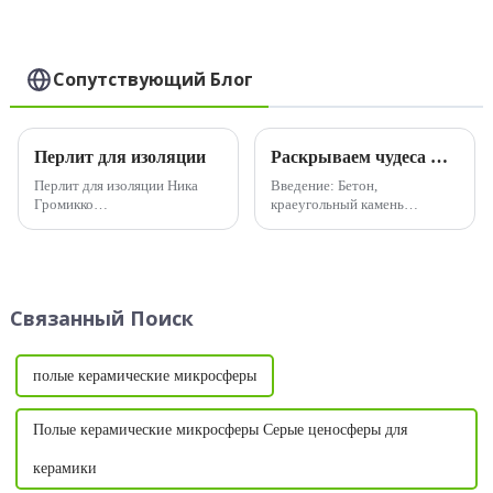
керамические
микросферы) для
различных
применений
Сопутствующий Блог
Перлит для изоляции
Раскрываем чудеса макрополипропиленовых волокон: революционная прочность и долговечность бетона
Перлит для изоляции Ника
Введение: Бетон,
Громикко
краеугольный камень
https://www.nachi.org/perlite.htm
современного строительства,
Перлит — это природная
со временем сталкивается со
кремнистая горная порода,
своими уязвимостями, от
используемая для
трещин до истирания и
теплоизоляции зданий.
усадки. Познакомьтесь с
Связанный Поиск
Производство Соединенные
невоспетыми героями,
Штаты ...
преобразующими
строительную площадку...
полые керамические микросферы
Полые керамические микросферы Серые ценосферы для
керамики