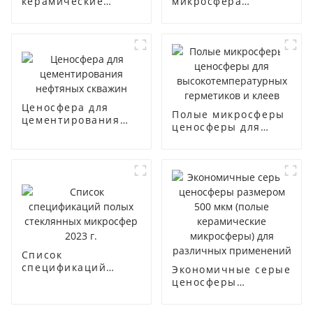
керамические
микросфера
пузырьковые
ценосфера для
ценосферы
теплоизоляционных
покрытий
Ценосфера для
Полые микросферы
цементирования
ценосферы для
нефтяных скважин
высокотемпературных
герметиков и клеев
Список
спецификаций
Экономичные серые
полых стеклянных
ценосферы
микросфер 2023 г.
размером 500 мкм
(полые