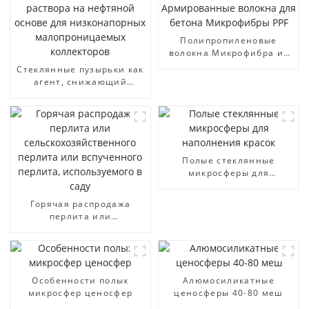
Полипропиленовые
волокна Микрофибра из
полипропилена
Стеклянные пузырьки как
Армированные волокна
агент, снижающий
для бетона Микрофибры
плотность бурового
PPF
раствора на нефтяной
основе для
низконапорных
малопроницаемых
коллекторов
Полые стеклянные
микросферы для
наполнения красок
Горячая распродажа
перлита или
сельскохозяйственного
перлита или вспученного
перлита, используемого в
саду
Особенности полых
Алюмосиликатные
микросфер ценосфер
ценосферы 40-80 меш