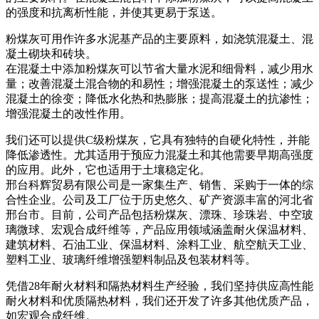
的强度和抗离析性能，并使其更易于泵送。
粉煤灰可用作许多水泥基产品的主要原料，如浇筑混凝土、混
凝土砌块和砖块。
在混凝土中添加粉煤灰可以节省大量水泥和细骨料，减少用水
量；改善混凝土混合物的和易性；增强混凝土的泵送性；减少
混凝土的徐变；降低水化热和热膨胀；提高混凝土的抗渗性；
增强混凝土的改性作用。
我们还可以提供C级粉煤灰，它具有独特的自硬化特性，并能
降低渗透性。尤其适用于预应力混凝土和其他需要早期高强度
的应用。此外，它也适用于土壤稳定化。
邢台科辉贸易有限公司是一家集生产、销售、采购于一体的综
合性企业。公司及工厂位于历史悠久、矿产资源丰富的河北省
邢台市。目前，公司产品包括粉煤灰、漂珠、珍珠岩、中空玻
璃微球、宏观合成纤维等，产品应用领域涵盖耐火保温材料、
建筑材料、石油工业、保温材料、涂料工业、航空航天工业、
塑料工业、玻璃纤维增​​强塑料制品及包装材料等。
凭借28年耐火材料和隔热材料生产经验，我们坚持供应高性能
耐火材料和优质隔热材料，我们还开发了许多其他优质产品，
如宏观合成纤维。