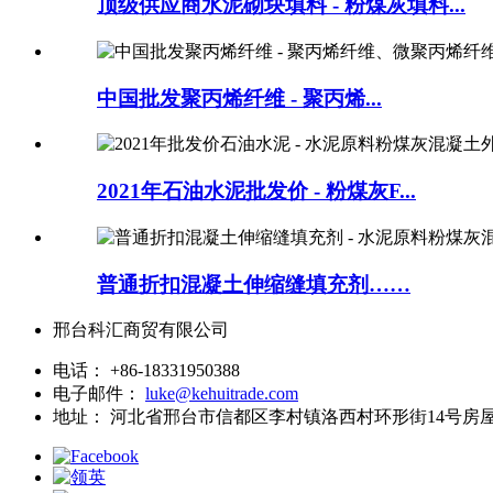
顶级供应商水泥砌块填料 - 粉煤灰填料...
中国批发聚丙烯纤维 - 聚丙烯...
2021年石油水泥批发价 - 粉煤灰F...
普通折扣混凝土伸缩缝填充剂……
邢台科汇商贸有限公司
电话：
+86-18331950388
电子邮件：
luke@kehuitrade.com
地址：
河北省邢台市信都区李村镇洛西村环形街14号房