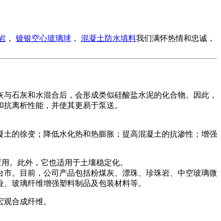
岩
，
镀银空心玻璃球
，
混凝土防水填料
我们满怀热情和忠诚，
灰与石灰和水混合后，会形成类似硅酸盐水泥的化合物。因此，
和抗离析性能，并使其更易于泵送。
凝土的徐变；降低水化热和热膨胀；提高混凝土的抗渗性；增强
应用。此外，它也适用于土壤稳定化。
台市。目前，公司产品包括粉煤灰、漂珠、珍珠岩、中空玻璃微
玻璃纤维增​​强塑料制品及包装材料等。
宏观合成纤维。