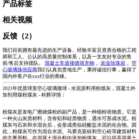
产品标签
相关视频
反馈（2）
我们目前拥有最先进的生产设备、经验丰富且资质合格的工程
师和工人、公认的高质量控制体系，以及一支友好专业的售
前/售后支持团队。
混凝土车道接缝填充物
，
农业珍珠岩
，
空
心玻璃珠供应商
我们认真负责地生产，秉持诚信行事，赢得了
国内外客户在xxx行业的青睐。
2021年优质球形空心玻璃微球 - 水泥原料用粉煤灰，混凝土外
加剂用煤粉煤灰 - 科辉详情：
粉煤灰是发电厂燃烧煤粉的副产品，是一种细粉状物质。它是
一种火山灰质材料，含有铝和硅质物质，遇水可形成水泥。粉
煤灰与石灰和水混合后，会形成类似硅酸盐水泥的化合物。因
此，粉煤灰可作为混合水泥、马赛克瓷砖和空心砖等建筑材料
的主要原料。在混凝土混合料中添加粉煤灰，可以提高混凝土