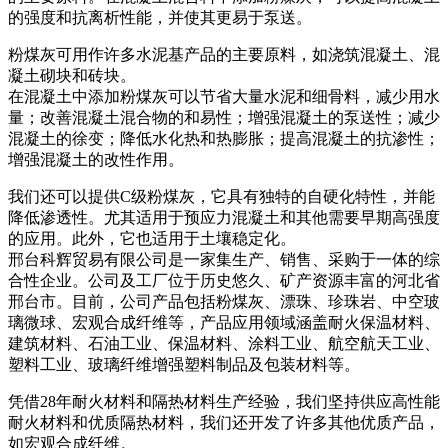
的强度和抗离析性能，并使其更易于泵送。
粉煤灰可用作许多水泥基产品的主要原料，如浇筑混凝土、混
凝土砌块和砖块。
在混凝土中添加粉煤灰可以节省大量水泥和细骨料，减少用水
量；改善混凝土混合物的和易性；增强混凝土的泵送性；减少
混凝土的徐变；降低水化热和热膨胀；提高混凝土的抗渗性；
增强混凝土的改性作用。
我们还可以提供C级粉煤灰，它具有独特的自硬化特性，并能
降低渗透性。尤其适用于预应力混凝土和其他需要早期高强度
的应用。此外，它也适用于土壤稳定化。
邢台科辉贸易有限公司是一家集生产、销售、采购于一体的综
合性企业。公司及工厂位于历史悠久、矿产资源丰富的河北省
邢台市。目前，公司产品包括粉煤灰、漂珠、珍珠岩、中空玻
璃微球、宏观合成纤维等，产品应用领域涵盖耐火保温材料、
建筑材料、石油工业、保温材料、涂料工业、航空航天工业、
塑料工业、玻璃纤维增​​强塑料制品及包装材料等。
凭借28年耐火材料和隔热材料生产经验，我们坚持供应高性能
耐火材料和优质隔热材料，我们还开发了许多其他优质产品，
如宏观合成纤维。