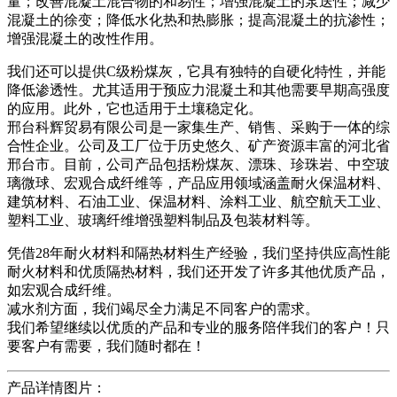
量；改善混凝土混合物的和易性；增强混凝土的泵送性；减少
混凝土的徐变；降低水化热和热膨胀；提高混凝土的抗渗性；
增强混凝土的改性作用。
我们还可以提供C级粉煤灰，它具有独特的自硬化特性，并能
降低渗透性。尤其适用于预应力混凝土和其他需要早期高强度
的应用。此外，它也适用于土壤稳定化。
邢台科辉贸易有限公司是一家集生产、销售、采购于一体的综
合性企业。公司及工厂位于历史悠久、矿产资源丰富的河北省
邢台市。目前，公司产品包括粉煤灰、漂珠、珍珠岩、中空玻
璃微球、宏观合成纤维等，产品应用领域涵盖耐火保温材料、
建筑材料、石油工业、保温材料、涂料工业、航空航天工业、
塑料工业、玻璃纤维增​​强塑料制品及包装材料等。
凭借28年耐火材料和隔热材料生产经验，我们坚持供应高性能
耐火材料和优质隔热材料，我们还开发了许多其他优质产品，
如宏观合成纤维。
减水剂方面，我们竭尽全力满足不同客户的需求。
我们希望继续以优质的产品和专业的服务陪伴我们的客户！只
要客户有需要，我们随时都在！
产品详情图片：