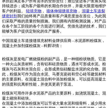
承担起满足客户所有需求的全部责任；通过促进客户发展实现
持续进步；成为客户最终的长期合作伙伴，并最大限度地维护
客户的利益。
轻填充物
，
墙体伸缩缝填充物
，
混凝土车道裂
缝密封剂
我们始终将产品质量和客户满意度放在首位，为此我
们采取严格的质量控制措施。我们拥有内部检测设施，对产品
在各个加工阶段的各个方面进行测试。凭借先进的技术，我们
能够为客户提供定制化的生产服务。
中国混凝土车道接缝填充材料金牌供应商 - 水泥原料粉煤灰，
混凝土外加剂煤粉煤灰 - 科辉详情：
粉煤灰是发电厂燃烧煤粉的副产品，是一种细粉状物质。它是
一种火山灰质材料，含有铝和硅质物质，遇水可形成水泥。粉
煤灰与石灰和水混合后，会形成类似硅酸盐水泥的化合物。因
此，粉煤灰可作为混合水泥、马赛克瓷砖和空心砖等建筑材料
的主要原料。在混凝土混合料中添加粉煤灰，可以提高混凝土
的强度和抗离析性能，并使其更易于泵送。
粉煤灰可用作许多水泥基产品的主要原料，如浇筑混凝土、混
凝土砌块和砖块。
在混凝土中添加粉煤灰可以节省大量水泥和细骨料，减少用水