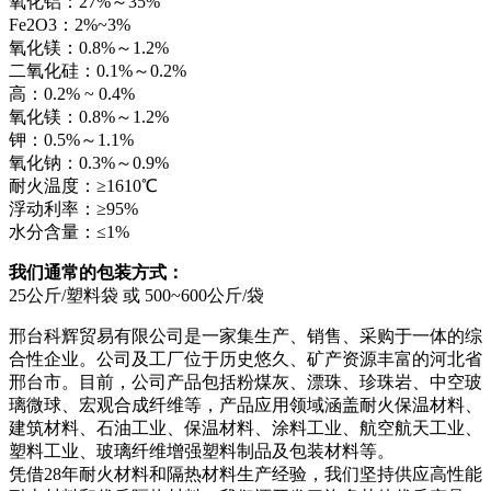
氧化铝：27%～35%
Fe2O3：2%~3%
氧化镁：0.8%～1.2%
二氧化硅：0.1%～0.2%
高：0.2% ~ 0.4%
氧化镁：0.8%～1.2%
钾：0.5%～1.1%
氧化钠：0.3%～0.9%
耐火温度：≥1610℃
浮动利率：≥95%
水分含量：≤1%
我们通常的包装方式：
25公斤/塑料袋 或 500~600公斤/袋
邢台科辉贸易有限公司是一家集生产、销售、采购于一体的综
合性企业。公司及工厂位于历史悠久、矿产资源丰富的河北省
邢台市。目前，公司产品包括粉煤灰、漂珠、珍珠岩、中空玻
璃微球、宏观合成纤维等，产品应用领域涵盖耐火保温材料、
建筑材料、石油工业、保温材料、涂料工业、航空航天工业、
塑料工业、玻璃纤维增​​强塑料制品及包装材料等。
凭借28年耐火材料和隔热材料生产经验，我们坚持供应高性能