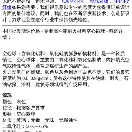
以此不断建设，追求卓越。
飞灰空心球
，
珍珠岩板
，
中国PP
纤维
如果您需要，我们很乐意以专业的态度为您提供订单设计
方面的最佳建议。同时，我们也在不断研发新技术、创造新设
计，力求让您在这个行业中保持领先地位。
中国批发漂珠价格 - 专业高性能耐火材料空心微球 - 科辉详
情：
空心球（含氧化铝和二氧化硅的膨胀矿物材料）是一种轻质、
惰性、空心球体，主要由二氧化硅和氧化铝制成，内部填充空
气或惰性气体，通常是煤矿生产的副产品。
火力发电厂的燃烧。颜色从灰色到近乎白色不等，它们的巢穴
密度约为 0.6–0.9 g/cm³，所有这些特性使其在绝缘、耐火、石
油钻探、涂料、建筑等领域得到广泛应用。
漂珠
颜色：灰色
粒径：根据客户要求
形状：空心微球
材质：玻璃，无毒、无味、无腐蚀性
二氧化硅：50%～65%