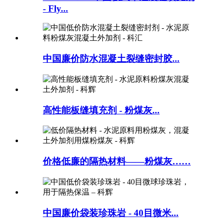
- Fly...
中国廉价防水混凝土裂缝密封胶...
高性能板缝填充剂 - 粉煤灰...
价格低廉的隔热材料——粉煤灰……
中国廉价袋装珍珠岩 - 40目微米...