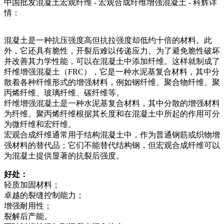
中国批发混凝土宏观纤维 - 宏观合成纤维增强混凝土 - 科辉详
情：
混凝土是一种抗压强度高但抗拉强度却低约十倍的材料。此
外，它还具有脆性，开裂后难以传递应力。为了避免脆性破坏
并改善其力学性能，可以在混凝土中添加纤维。这样就制成了
纤维增强混凝土（FRC），它是一种水泥基复合材料，其中分
散着各种纤维形式的增强材料，例如钢纤维、聚合物纤维、聚
丙烯纤维、玻璃纤维、碳纤维等。
纤维增强混凝土是一种水泥基复合材料，其中分散的增强材料
为纤维。聚丙烯纤维根据其长度和在混凝土中所起的作用可分
为微纤维和宏纤维。
宏观合成纤维通常用于结构混凝土中，作为普通钢筋或织物增
强材料的替代品；它们不能替代结构钢，但宏观合成纤维可以
为混凝土提供显著的抗裂后强度。
好处：
轻质加固材料；
卓越的裂缝控制能力；
增强耐用性；
裂解后产能。