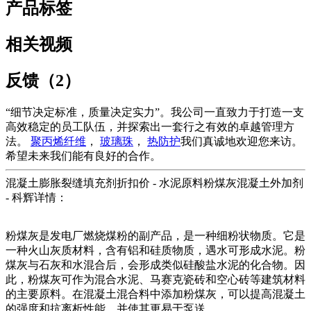
产品标签
相关视频
反馈（2）
“细节决定标准，质量决定实力”。我公司一直致力于打造一支
高效稳定的员工队伍，并探索出一套行之有效的卓越管理方
法。
聚丙烯纤维
，
玻璃珠
，
热防护
我们真诚地欢迎您来访。
希望未来我们能有良好的合作。
混凝土膨胀裂缝填充剂折扣价 - 水泥原料粉煤灰混凝土外加剂
- 科辉详情：
粉煤灰是发电厂燃烧煤粉的副产品，是一种细粉状物质。它是
一种火山灰质材料，含有铝和硅质物质，遇水可形成水泥。粉
煤灰与石灰和水混合后，会形成类似硅酸盐水泥的化合物。因
此，粉煤灰可作为混合水泥、马赛克瓷砖和空心砖等建筑材料
的主要原料。在混凝土混合料中添加粉煤灰，可以提高混凝土
的强度和抗离析性能，并使其更易于泵送。