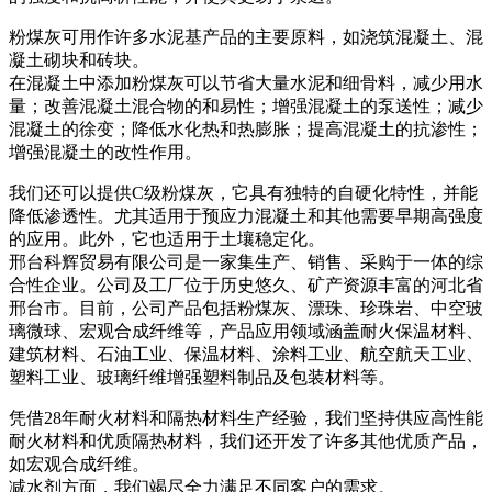
粉煤灰可用作许多水泥基产品的主要原料，如浇筑混凝土、混
凝土砌块和砖块。
在混凝土中添加粉煤灰可以节省大量水泥和细骨料，减少用水
量；改善混凝土混合物的和易性；增强混凝土的泵送性；减少
混凝土的徐变；降低水化热和热膨胀；提高混凝土的抗渗性；
增强混凝土的改性作用。
我们还可以提供C级粉煤灰，它具有独特的自硬化特性，并能
降低渗透性。尤其适用于预应力混凝土和其他需要早期高强度
的应用。此外，它也适用于土壤稳定化。
邢台科辉贸易有限公司是一家集生产、销售、采购于一体的综
合性企业。公司及工厂位于历史悠久、矿产资源丰富的河北省
邢台市。目前，公司产品包括粉煤灰、漂珠、珍珠岩、中空玻
璃微球、宏观合成纤维等，产品应用领域涵盖耐火保温材料、
建筑材料、石油工业、保温材料、涂料工业、航空航天工业、
塑料工业、玻璃纤维增​​强塑料制品及包装材料等。
凭借28年耐火材料和隔热材料生产经验，我们坚持供应高性能
耐火材料和优质隔热材料，我们还开发了许多其他优质产品，
如宏观合成纤维。
减水剂方面，我们竭尽全力满足不同客户的需求。