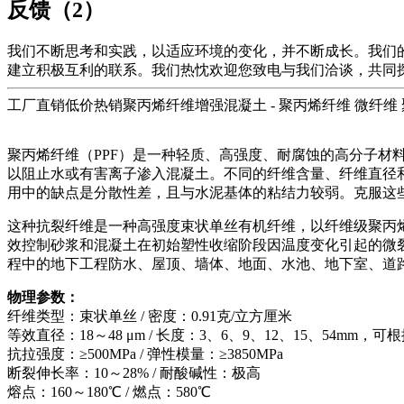
反馈（2）
我们不断思考和实践，以适应环境的变化，并不断成长。我们
建立积极互利的联系。我们热忱欢迎您致电与我们洽谈，共同
工厂直销低价热销聚丙烯纤维增强混凝土 - 聚丙烯纤维 微纤维 聚
聚丙烯纤维（PPF）是一种轻质、高强度、耐腐蚀的高分子材
以阻止水或有害离子渗入混凝土。不同的纤维含量、纤维直径和
用中的缺点是分散性差，且与水泥基体的粘结力较弱。克服这
这种抗裂纤维是一种高强度束状单丝有机纤维，以纤维级聚丙
效控制砂浆和混凝土在初始塑性收缩阶段因温度变化引起的微
程中的地下工程防水、屋顶、墙体、地面、水池、地下室、道
物理参数：
纤维类型：束状单丝 / 密度：0.91克/立方厘米
等效直径：18～48 μm / 长度：3、6、9、12、15、54mm
抗拉强度：≥500MPa / 弹性模量：≥3850MPa
断裂伸长率：10～28% / 耐酸碱性：极高
熔点：160～180℃ / 燃点：580℃