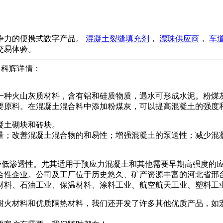
争力的便携式数字产品。
混凝土裂缝填充剂
，
漂珠供应商
，
车
交易体验。
 科辉详情：
一种火山灰质材料，含有铝和硅质物质，遇水可形成水泥。粉煤
要原料。在混凝土混合料中添加粉煤灰，可以提高混凝土的强度
凝土砌块和砖块。
量；改善混凝土混合物的和易性；增强混凝土的泵送性；减少混
降低渗透性。尤其适用于预应力混凝土和其他需要早期高强度的
合性企业。公司及工厂位于历史悠久、矿产资源丰富的河北省邢
料、石油工业、保温材料、涂料工业、航空航天工业、塑料工业、
能耐火材料和优质隔热材料，我们还开发了许多其他优质产品，如