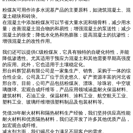
粉煤灰可用作许多水泥基产品的主要原料，如浇筑混凝土、混
凝土砌块和砖块。
在混凝土中添加粉煤灰可以节省大量水泥和细骨料，减少用水
量；改善混凝土混合物的和易性；增强混凝土的泵送性；减少
混凝土的徐变；降低水化热和热膨胀；提高混凝土的抗渗性；
增强混凝土的改性作用。
我们还可以提供C级粉煤灰，它具有独特的自硬化特性，并能
降低渗透性。尤其适用于预应力混凝土和其他需要早期高强度
的应用。此外，它也适用于土壤稳定化。
邢台科辉贸易有限公司是一家集生产、销售、采购于一体的综
合性企业。公司及工厂位于历史悠久、矿产资源丰富的河北省
邢台市。目前，公司产品包括粉煤灰、漂珠、珍珠岩、中空玻
璃微球、宏观合成纤维等，产品应用领域涵盖耐火保温材料、
建筑材料、石油工业、保温材料、涂料工业、航空航天工业、
塑料工业、玻璃纤维增​​强塑料制品及包装材料等。
凭借28年耐火材料和隔热材料生产经验，我们坚持供应高性能
耐火材料和优质隔热材料，我们还开发了许多其他优质产品，
如宏观合成纤维。
减水剂方面，我们竭尽全力满足不同客户的需求。