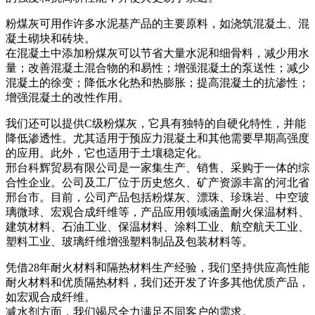
粉煤灰可用作许多水泥基产品的主要原料，如浇筑混凝土、混
凝土砌块和砖块。
在混凝土中添加粉煤灰可以节省大量水泥和细骨料，减少用水
量；改善混凝土混合物的和易性；增强混凝土的泵送性；减少
混凝土的徐变；降低水化热和热膨胀；提高混凝土的抗渗性；
增强混凝土的改性作用。
我们还可以提供C级粉煤灰，它具有独特的自硬化特性，并能
降低渗透性。尤其适用于预应力混凝土和其他需要早期高强度
的应用。此外，它也适用于土壤稳定化。
邢台科辉贸易有限公司是一家集生产、销售、采购于一体的综
合性企业。公司及工厂位于历史悠久、矿产资源丰富的河北省
邢台市。目前，公司产品包括粉煤灰、漂珠、珍珠岩、中空玻
璃微球、宏观合成纤维等，产品应用领域涵盖耐火保温材料、
建筑材料、石油工业、保温材料、涂料工业、航空航天工业、
塑料工业、玻璃纤维增​​强塑料制品及包装材料等。
凭借28年耐火材料和隔热材料生产经验，我们坚持供应高性能
耐火材料和优质隔热材料，我们还开发了许多其他优质产品，
如宏观合成纤维。
减水剂方面，我们竭尽全力满足不同客户的需求。