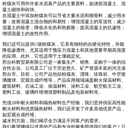
粉煤灰可用作许多水泥基产品的主要原料，如浇筑混凝土、混
凝土砌块和砖块。
在混凝土中添加粉煤灰可以节省大量水泥和细骨料，减少用水
量；改善混凝土混合物的和易性；增强混凝土的泵送性；减少
混凝土的徐变；降低水化热和热膨胀；提高混凝土的抗渗性；
增强混凝土的改性作用。
我们还可以提供C级粉煤灰，它具有独特的自硬化特性，并能
降低渗透性。尤其适用于预应力混凝土和其他需要早期高强度
的应用。此外，它也适用于土壤稳定化。
邢台科辉贸易有限公司是一家集生产、销售、采购于一体的综
合性企业。公司及工厂位于历史悠久、矿产资源丰富的河北省
邢台市。目前，公司产品包括粉煤灰、漂珠、珍珠岩、中空玻
璃微球、宏观合成纤维等，产品应用领域涵盖耐火保温材料、
建筑材料、石油工业、保温材料、涂料工业、航空航天工业、
塑料工业、玻璃纤维增​​强塑料制品及包装材料等。
凭借28年耐火材料和隔热材料生产经验，我们坚持供应高性能
耐火材料和优质隔热材料，我们还开发了许多其他优质产品，
如宏观合成纤维。
减水剂方面，我们竭尽全力满足不同客户的需求。
我们希望继续以优质的产品和专业的服务陪伴我们的客户！只