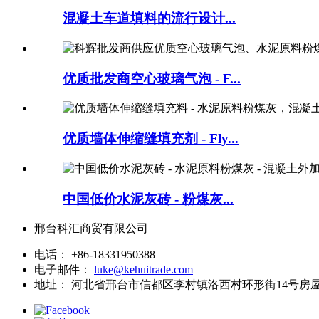
混凝土车道填料的流行设计...
优质批发商空心玻璃气泡 - F...
优质墙体伸缩缝填充剂 - Fly...
中国低价水泥灰砖 - 粉煤灰...
邢台科汇商贸有限公司
电话：
+86-18331950388
电子邮件：
luke@kehuitrade.com
地址：
河北省邢台市信都区李村镇洛西村环形街14号房