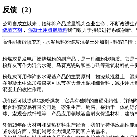
反馈（2）
公司自成立以来，始终将产品质量视为企业生命，不断改进生产技术
缝填充剂
，
混凝土用树脂填料
我们致力于持续进行系统创新、
高性能板缝填充剂 - 水泥原料粉煤灰混凝土外加剂 - 科辉详情
粉煤灰是发电厂燃烧煤粉的副产品，是一种细粉状物质。它是
粉煤灰可作为混合水泥、马赛克瓷砖和空心砖等建筑材料的主
粉煤灰可用作许多水泥基产品的主要原料，如浇筑混凝土、混
在混凝土中添加粉煤灰可以节省大量水泥和细骨料，减少用水
混凝土的改性作用。
我们还可以提供C级粉煤灰，它具有独特的自硬化特性，并能
邢台科辉贸易有限公司是一家集生产、销售、采购于一体的综
球、宏观合成纤维等，产品应用领域涵盖耐火保温材料、建筑材
凭借28年耐火材料和隔热材料生产经验，我们坚持供应高性
减水剂方面，我们竭尽全力满足不同客户的需求。