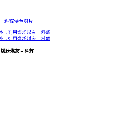
煤粉煤灰 – 科辉