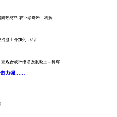
冲击力强……
屋