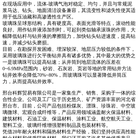
在现场应用中，流体-玻璃气泡对稳定、均匀，并且与常规泥
浆马达、钻头、地面清洁设备兼容，其流变性和滤失性使其适
用于低压油藏和高渗透性生产区。
玻璃珠呈球形结构，具有硬度高、表面光滑等特点，滚动性能
良好。用作钻井液添加剂时，可起到类似轴承滚珠的作用，大
幅降低钻杆与钻井液的摩擦阻力，加快钻头钻进速度，提高钻
速，并减少钻头磨损。
目前，在勘探开发困难、埋深较深、地层压力较低的条件下，
采用玻璃珠进行欠平衡钻井具有诸多优势，其中最大的优势之
一是玻璃珠可以提高钻速；从井筒到地层流体的压差在
0~6.9MPa范围内，砂岩、石灰岩、页岩等地的常用钻井方法
钻井效率会降低70%~80%，而玻璃珠可以显著降低井筒压
力，从而提高钻井效率。
邢台科辉贸易有限公司是一家集生产、销售、采购于一体的综
合性企业。公司及工厂位于历史悠久、矿产资源丰富的河北省
邢台市。目前，公司产品包括粉煤灰、漂珠、珍珠岩、中空玻
璃微球、宏观合成纤维等，产品应用领域涵盖耐火保温材料、
建筑材料、石油工业、保温材料、涂料工业、航空航天工业、
塑料工业、玻璃纤维增​​强塑料制品及包装材料等。
凭借28年耐火材料和隔热材料生产经验，我们坚持供应高性能