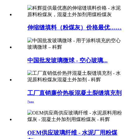
伸缩缝填料（粉煤灰）价格最优……
中国批发玻璃微球 - 空心玻璃...
工厂直销廉价热板混凝土裂缝填充剂
-...
OEM供应玻璃纤维 - 水泥厂用粉煤