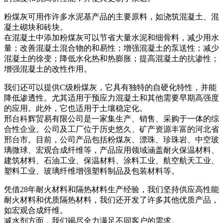
粉煤灰可用作许多水泥基产品的主要原料，如浇筑混凝土、混
凝土砌块和砖块。
在混凝土中添加粉煤灰可以节省大量水泥和细骨料，减少用水
量；改善混凝土混合物的和易性；增强混凝土的泵送性；减少
混凝土的徐变；降低水化热和热膨胀；提高混凝土的抗渗性；
增强混凝土的改性作用。
我们还可以提供C级粉煤灰，它具有独特的自硬化特性，并能
降低渗透性。尤其适用于预应力混凝土和其他需要早期高强度
的应用。此外，它也适用于土壤稳定化。
邢台科辉贸易有限公司是一家集生产、销售、采购于一体的综
合性企业。公司及工厂位于历史悠久、矿产资源丰富的河北省
邢台市。目前，公司产品包括粉煤灰、漂珠、珍珠岩、中空玻
璃微球、宏观合成纤维等，产品应用领域涵盖耐火保温材料、
建筑材料、石油工业、保温材料、涂料工业、航空航天工业、
塑料工业、玻璃纤维增​​强塑料制品及包装材料等。
凭借28年耐火材料和隔热材料生产经验，我们坚持供应高性能
耐火材料和优质隔热材料，我们还开发了许多其他优质产品，
如宏观合成纤维。
减水剂方面，我们竭尽全力满足不同客户的需求。