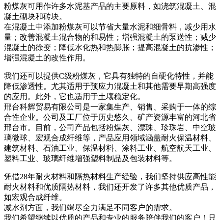
粉煤灰可用作许多水泥基产品的主要原料，如浇筑混凝土、混
凝土砌块和砖块。
在混凝土中添加粉煤灰可以节省大量水泥和细骨料，减少用水
量；改善混凝土混合物的和易性；增强混凝土的泵送性；减少
混凝土的徐变；降低水化热和热膨胀；提高混凝土的抗渗性；
增强混凝土的改性作用。
我们还可以提供C级粉煤灰，它具有独特的自硬化特性，并能
降低渗透性。尤其适用于预应力混凝土和其他需要早期高强度
的应用。此外，它也适用于土壤稳定化。
邢台科辉贸易有限公司是一家集生产、销售、采购于一体的综
合性企业。公司及工厂位于历史悠久、矿产资源丰富的河北省
邢台市。目前，公司产品包括粉煤灰、漂珠、珍珠岩、中空玻
璃微球、宏观合成纤维等，产品应用领域涵盖耐火保温材料、
建筑材料、石油工业、保温材料、涂料工业、航空航天工业、
塑料工业、玻璃纤维增​​强塑料制品及包装材料等。
凭借28年耐火材料和隔热材料生产经验，我们坚持供应高性能
耐火材料和优质隔热材料，我们还开发了许多其他优质产品，
如宏观合成纤维。
减水剂方面，我们竭尽全力满足不同客户的需求。
我们希望继续以优质的产品和专业的服务陪伴我们的客户！只