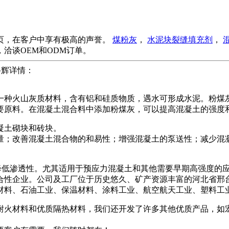
页，在客户中享有极高的声誉。
煤粉灰
，
水泥块裂缝填充剂
，
洽谈OEM和ODM订单。
科辉详情：
一种火山灰质材料，含有铝和硅质物质，遇水可形成水泥。粉煤
要原料。在混凝土混合料中添加粉煤灰，可以提高混凝土的强度
凝土砌块和砖块。
量；改善混凝土混合物的和易性；增强混凝土的泵送性；减少混
降低渗透性。尤其适用于预应力混凝土和其他需要早期高强度的
合性企业。公司及工厂位于历史悠久、矿产资源丰富的河北省邢
料、石油工业、保温材料、涂料工业、航空航天工业、塑料工业、
能耐火材料和优质隔热材料，我们还开发了许多其他优质产品，如