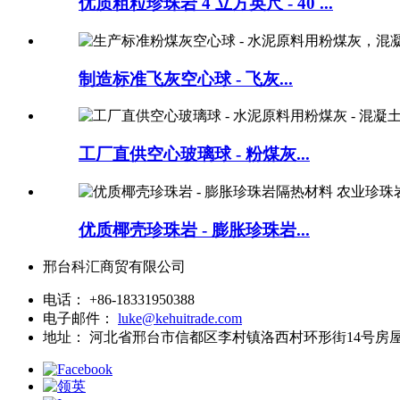
优质粗粒珍珠岩 4 立方英尺 - 40 ...
制造标准飞灰空心球 - 飞灰...
工厂直供空心玻璃球 - 粉煤灰...
优质椰壳珍珠岩 - 膨胀珍珠岩...
邢台科汇商贸有限公司
电话：
+86-18331950388
电子邮件：
luke@kehuitrade.com
地址：
河北省邢台市信都区李村镇洛西村环形街14号房