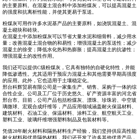
的主要原料。在混凝土混合料中添加粉煤灰，可以提高混凝土
的强度和抗离析性能，并使其更易于泵送。
粉煤灰可用作许多水泥基产品的主要原料，如浇筑混凝土、混
凝土砌块和砖块。
在混凝土中添加粉煤灰可以节省大量水泥和细骨料，减少用水
量；改善混凝土混合物的和易性；增强混凝土的泵送性；减少
混凝土的徐变；降低水化热和热膨胀；提高混凝土的抗渗性；
增强混凝土的改性作用。
我们还可以提供C级粉煤灰，它具有独特的自硬化特性，并能
降低渗透性。尤其适用于预应力混凝土和其他需要早期高强度
的应用。此外，它也适用于土壤稳定化。
邢台科辉贸易有限公司是一家集生产、销售、采购于一体的综
合性企业。公司及工厂位于历史悠久、矿产资源丰富的河北省
邢台市。目前，公司产品包括粉煤灰、漂珠、珍珠岩、中空玻
璃微球、宏观合成纤维等，产品应用领域涵盖耐火保温材料、
建筑材料、石油工业、保温材料、涂料工业、航空航天工业、
塑料工业、玻璃纤维增​​强塑料制品及包装材料等。
凭借28年耐火材料和隔热材料生产经验，我们坚持供应高性能
耐火材料和优质隔热材料，我们还开发了许多其他优质产品，