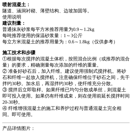
喷射混凝土：
隧道、涵洞衬砌、薄壁结构、边坡加固等。
使用说明
建议剂量：
普通抹灰砂浆每平方米推荐用量为0.9～1.2kg
每吨推荐使用的保温砂浆量：1～3公斤
每立方米混凝土的推荐用量为：0.6～1.8kg（仅供参考）
施工技术和步骤
①根据每次搅拌的混凝土体积，按照混合比例（或推荐的混合
量）的要求，精确测量每次添加的纤维的重量。
② 准备好砂石后，加入纤维。建议使用强制式搅拌机。将砂
石和纤维一起放入搅拌机，注意确保纤维位于砂石之间，先干
拌约30秒。加水后，再湿拌约30秒，使纤维充分分散。
③ 搅拌后立即取样。如果纤维已均匀分散成单丝，则混凝土
即可投入使用。如果仍有纤维成束，则在使用前延长搅拌时间
20-30秒。
④ 纤维增强混凝土的施工和养护过程与普通混凝土完全相
同。即可使用。
产品详情图片：