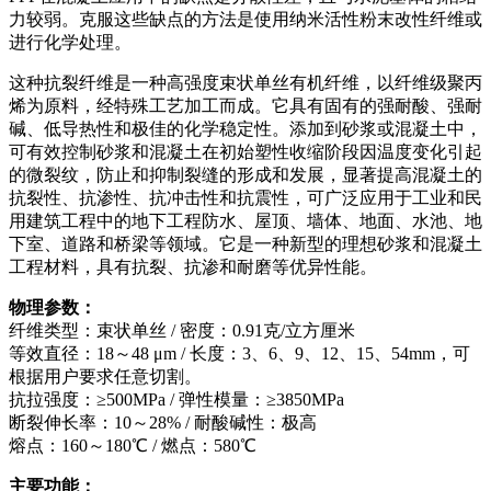
力较弱。克服这些缺点的方法是使用纳米活性粉末改性纤维或
进行化学处理。
这种抗裂纤维是一种高强度束状单丝有机纤维，以纤维级聚丙
烯为原料，经特殊工艺加工而成。它具有固有的强耐酸、强耐
碱、低导热性和极佳的化学稳定性。添加到砂浆或混凝土中，
可有效控制砂浆和混凝土在初始塑性收缩阶段因温度变化引起
的微裂纹，防止和抑制裂缝的形成和发展，显著提高混凝土的
抗裂性、抗渗性、抗冲击性和抗震性，可广泛应用于工业和民
用建筑工程中的地下工程防水、屋顶、墙体、地面、水池、地
下室、道路和桥梁等领域。它是一种新型的理想砂浆和混凝土
工程材料，具有抗裂、抗渗和耐磨等优异性能。
物理参数：
纤维类型：束状单丝 / 密度：0.91克/立方厘米
等效直径：18～48 μm / 长度：3、6、9、12、15、54mm，可
根据用户要求任意切割。
抗拉强度：≥500MPa / 弹性模量：≥3850MPa
断裂伸长率：10～28% / 耐酸碱性：极高
熔点：160～180℃ / 燃点：580℃
主要功能：