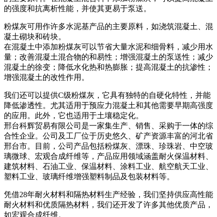
的强度和抗离析性能，并使其更易于泵送。
粉煤灰可用作许多水泥基产品的主要原料，如浇筑混凝土、混
凝土砌块和砖块。
在混凝土中添加粉煤灰可以节省大量水泥和细骨料，减少用水
量；改善混凝土混合物的和易性；增强混凝土的泵送性；减少
混凝土的徐变；降低水化热和热膨胀；提高混凝土的抗渗性；
增强混凝土的改性作用。
我们还可以提供C级粉煤灰，它具有独特的自硬化特性，并能
降低渗透性。尤其适用于预应力混凝土和其他需要早期高强度
的应用。此外，它也适用于土壤稳定化。
邢台科辉贸易有限公司是一家集生产、销售、采购于一体的综
合性企业。公司及工厂位于历史悠久、矿产资源丰富的河北省
邢台市。目前，公司产品包括粉煤灰、漂珠、珍珠岩、中空玻
璃微球、宏观合成纤维等，产品应用领域涵盖耐火保温材料、
建筑材料、石油工业、保温材料、涂料工业、航空航天工业、
塑料工业、玻璃纤维增​​强塑料制品及包装材料等。
凭借28年耐火材料和隔热材料生产经验，我们坚持供应高性能
耐火材料和优质隔热材料，我们还开发了许多其他优质产品，
如宏观合成纤维。