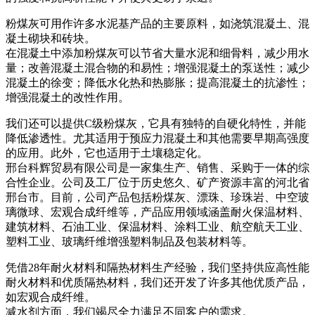
粉煤灰可用作许多水泥基产品的主要原料，如浇筑混凝土、混
凝土砌块和砖块。
在混凝土中添加粉煤灰可以节省大量水泥和细骨料，减少用水
量；改善混凝土混合物的和易性；增强混凝土的泵送性；减少
混凝土的徐变；降低水化热和热膨胀；提高混凝土的抗渗性；
增强混凝土的改性作用。
我们还可以提供C级粉煤灰，它具有独特的自硬化特性，并能
降低渗透性。尤其适用于预应力混凝土和其他需要早期高强度
的应用。此外，它也适用于土壤稳定化。
邢台科辉贸易有限公司是一家集生产、销售、采购于一体的综
合性企业。公司及工厂位于历史悠久、矿产资源丰富的河北省
邢台市。目前，公司产品包括粉煤灰、漂珠、珍珠岩、中空玻
璃微球、宏观合成纤维等，产品应用领域涵盖耐火保温材料、
建筑材料、石油工业、保温材料、涂料工业、航空航天工业、
塑料工业、玻璃纤维增​​强塑料制品及包装材料等。
凭借28年耐火材料和隔热材料生产经验，我们坚持供应高性能
耐火材料和优质隔热材料，我们还开发了许多其他优质产品，
如宏观合成纤维。
减水剂方面，我们竭尽全力满足不同客户的需求。