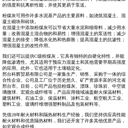
的强度和抗离析性能，并使其更易于泵送。
粉煤灰可用作许多水泥基产品的主要原料，如浇筑混凝土、混
凝土砌块和砖块。
在混凝土中添加粉煤灰可以节省大量水泥和细骨料，减少用水
量；改善混凝土混合物的和易性；增强混凝土的泵送性；减少
混凝土的徐变；降低水化热和热膨胀；提高混凝土的抗渗性；
增强混凝土的改性作用。
我们还可以提供C级粉煤灰，它具有独特的自硬化特性，并能
降低渗透性。尤其适用于预应力混凝土和其他需要早期高强度
的应用。此外，它也适用于土壤稳定化。
邢台科辉贸易有限公司是一家集生产、销售、采购于一体的综
合性企业。公司及工厂位于历史悠久、矿产资源丰富的河北省
邢台市。目前，公司产品包括粉煤灰、漂珠、珍珠岩、中空玻
璃微球、宏观合成纤维等，产品应用领域涵盖耐火保温材料、
建筑材料、石油工业、保温材料、涂料工业、航空航天工业、
塑料工业、玻璃纤维增​​强塑料制品及包装材料等。
凭借28年耐火材料和隔热材料生产经验，我们坚持供应高性能
耐火材料和优质隔热材料，我们还开发了许多其他优质产品，
如宏观合成纤维。