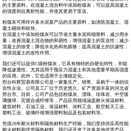
的主要原料。在混凝土混合料中添加粉煤灰，可以提高混凝土
的强度和抗离析性能，并使其更易于泵送。
粉煤灰可用作许多水泥基产品的主要原料，如浇筑混凝土、混
凝土砌块和砖块。
在混凝土中添加粉煤灰可以节省大量水泥和细骨料，减少用水
量；改善混凝土混合物的和易性；增强混凝土的泵送性；减少
混凝土的徐变；降低水化热和热膨胀；提高混凝土的抗渗性；
增强混凝土的改性作用。
我们还可以提供C级粉煤灰，它具有独特的自硬化特性，并能
降低渗透性。尤其适用于预应力混凝土和其他需要早期高强度
的应用。此外，它也适用于土壤稳定化。
邢台科辉贸易有限公司是一家集生产、销售、采购于一体的综
合性企业。公司及工厂位于历史悠久、矿产资源丰富的河北省
邢台市。目前，公司产品包括粉煤灰、漂珠、珍珠岩、中空玻
璃微球、宏观合成纤维等，产品应用领域涵盖耐火保温材料、
建筑材料、石油工业、保温材料、涂料工业、航空航天工业、
塑料工业、玻璃纤维增​​强塑料制品及包装材料等。
凭借28年耐火材料和隔热材料生产经验，我们坚持供应高性能
耐火材料和优质隔热材料，我们还开发了许多其他优质产品，