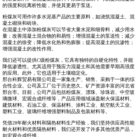
的强度和抗离析性能，并使其更易于泵送。
粉煤灰可用作许多水泥基产品的主要原料，如浇筑混凝土、混
凝土砌块和砖块。
在混凝土中添加粉煤灰可以节省大量水泥和细骨料，减少用水
量；改善混凝土混合物的和易性；增强混凝土的泵送性；减少
混凝土的徐变；降低水化热和热膨胀；提高混凝土的抗渗性；
增强混凝土的改性作用。
我们还可以提供C级粉煤灰，它具有独特的自硬化特性，并能
降低渗透性。尤其适用于预应力混凝土和其他需要早期高强度
的应用。此外，它也适用于土壤稳定化。
邢台科辉贸易有限公司是一家集生产、销售、采购于一体的综
合性企业。公司及工厂位于历史悠久、矿产资源丰富的河北省
邢台市。目前，公司产品包括粉煤灰、漂珠、珍珠岩、中空玻
璃微球、宏观合成纤维等，产品应用领域涵盖耐火保温材料、
建筑材料、石油工业、保温材料、涂料工业、航空航天工业、
塑料工业、玻璃纤维增​​强塑料制品及包装材料等。
凭借28年耐火材料和隔热材料生产经验，我们坚持供应高性能
耐火材料和优质隔热材料，我们还开发了许多其他优质产品，
如宏观合成纤维。