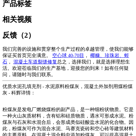
产品标签
相关视频
反馈（2）
我们完善的设施和贯穿整个生产过程的卓越管理，使我们能够
保证买首页完全满意。
空心球 40-70目
，
椰糠、珍珠岩、蛭
石
，
混凝土车道裂缝修复
总之，选择我们，就是选择理想生
活。欢迎莅临我们的生产基地，迎接您的到来！如有任何疑
问，请随时与我们联系。
优质水泥孔填充剂 - 水泥原料粉煤灰，混凝土外加剂用煤粉煤
灰 - 科辉详情：
粉煤灰是发电厂燃烧煤粉的副产品，是一种细粉状物质。它是
一种火山灰质材料，含有铝和硅质物质，遇水可形成水泥。粉
煤灰与石灰和水混合后，会形成类似硅酸盐水泥的化合物。因
此，粉煤灰可作为混合水泥、马赛克瓷砖和空心砖等建筑材料
的主要原料。在混凝土混合料中添加粉煤灰，可以提高混凝土