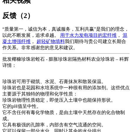
相关视频
反馈（2）
“质量第一，诚信为本，真诚服务，互利共赢”是我们的理念，
以此不断发展，追求卓越。
用于水力发电项目的宏纤维
，
混
凝土增强纤维
，
超轻矿物填料
我们期待与贵公司建立长期合
作关系。非常感谢您的意见和建议。
批发椰糠珍珠岩蛭石 - 膨胀珍珠岩隔热材料农业珍珠岩 – 科辉
详情：
珍珠岩可用于砌筑、水泥、石膏抹灰和散装保温。
珍珠岩也是花园和水培系统中一种很有用的添加剂。这些优点
主要源于其独特的物理和化学性质：
珍珠岩物理性质稳定，即使压入土壤中也能保持形状。
它的pH值呈中性。
它不含任何有毒化学物质，是由土壤中天然存在的化合物制
成。
它具有极强的孔隙率，内部含有空气流通的空间。
它可以保留一部分水分，同时让其余的水分排出。