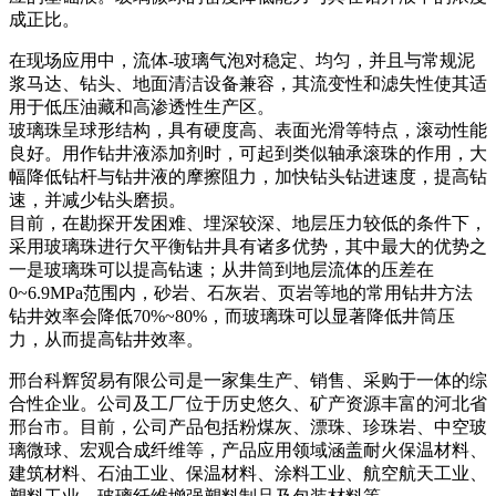
成正比。
在现场应用中，流体-玻璃气泡对稳定、均匀，并且与常规泥
浆马达、钻头、地面清洁设备兼容，其流变性和滤失性使其适
用于低压油藏和高渗透性生产区。
玻璃珠呈球形结构，具有硬度高、表面光滑等特点，滚动性能
良好。用作钻井液添加剂时，可起到类似轴承滚珠的作用，大
幅降低钻杆与钻井液的摩擦阻力，加快钻头钻进速度，提高钻
速，并减少钻头磨损。
目前，在勘探开发困难、埋深较深、地层压力较低的条件下，
采用玻璃珠进行欠平衡钻井具有诸多优势，其中最大的优势之
一是玻璃珠可以提高钻速；从井筒到地层流体的压差在
0~6.9MPa范围内，砂岩、石灰岩、页岩等地的常用钻井方法
钻井效率会降低70%~80%，而玻璃珠可以显著降低井筒压
力，从而提高钻井效率。
邢台科辉贸易有限公司是一家集生产、销售、采购于一体的综
合性企业。公司及工厂位于历史悠久、矿产资源丰富的河北省
邢台市。目前，公司产品包括粉煤灰、漂珠、珍珠岩、中空玻
璃微球、宏观合成纤维等，产品应用领域涵盖耐火保温材料、
建筑材料、石油工业、保温材料、涂料工业、航空航天工业、