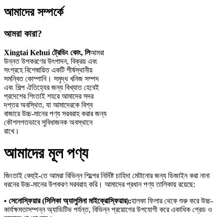
আমাদের সম্পর্কে
আমরা কারা?
Xingtai Kehui ট্রেডিং কোং, লি
আমরা
উন্নত উপকরণের উৎপাদন, বিক্রয় এবং
সংগ্রহে বিশেষায়িত একটি শীর্ষস্থানীয়
সমন্বিত কোম্পানি। সমৃদ্ধ খনিজ সম্পদ
এবং শিল্প ঐতিহ্যের জন্য বিখ্যাত হেবেই
প্রদেশের শিংতাই শহরে আমাদের সদর
দপ্তর অবস্থিত, যা আমাদেরকে বিশ্ব
বাজারে উচ্চ-মানের পণ্য সরবরাহ করার জন্য
কৌশলগতভাবে সুবিধাজনক অবস্থানে
রাখে।
আমাদের মূল পণ্য
জিংতাই কেহুই-তে আমরা বিভিন্ন শিল্পের নির্দিষ্ট চাহিদা মেটানোর জন্য ডিজাইন করা নানা
ধরনের উচ্চ-মানের উপকরণ সরবরাহ করি। আমাদের প্রধান পণ্য তালিকায় রয়েছে:
• সেনোস্ফিয়ার (সিলিকা অ্যালুমিনা মাইক্রোস্ফিয়ার):
হালকা ফিলার থেকে শুরু করে উচ্চ-
কার্যক্ষমতাসম্পন্ন অ্যাডিটিভ পর্যন্ত, বিভিন্ন প্রয়োগের উপযোগী করে একাধিক গ্রেড ও