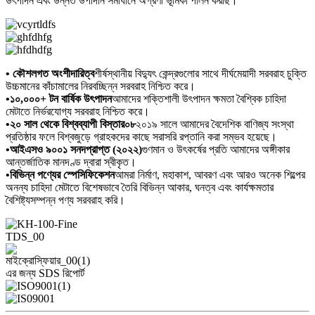
উৎপাদন এবং উন্নত উপাদান সমাধানে অগ্রণী ভূমিকা পালন করছি।
• কৌশলগত অংশীদারিত্ব
শীর্ষস্থানীয় বিদ্যুৎ কেন্দ্রগুলোর সাথে দীর্ঘমেয়াদী সরবরাহ চুক্তি
উচ্চমানের কাঁচামালের নিরবচ্ছিন্ন সরবরাহ নিশ্চিত করে।
•
১০,০০০+ টন বার্ষিক উৎপাদন
আমাদের শক্তিশালী উৎপাদন ক্ষমতা বৈশ্বিক চাহিদা
মেটাতে নির্ভরযোগ্য সরবরাহ নিশ্চিত করে।
•
২০ সাল থেকে বিশ্বব্যাপী বিস্তার
০৮
২০১৯ সালে আমাদের বৈদেশিক বাণিজ্য সংস্থা
প্রতিষ্ঠার ফলে বিশ্বজুড়ে গ্রাহকদের কাছে সরাসরি রপ্তানি করা সম্ভব হয়েছে।
•
আইএসও ৯০০১ সনদপ্রাপ্ত (২০২২)
গুণমান ও উৎকর্ষের প্রতি আমাদের অঙ্গীকার
আন্তর্জাতিক মানদণ্ড দ্বারা স্বীকৃত।
•
বিভিন্ন পণ্যের স্পেসিফিকেশন
আমরা নির্মাণ, মহাকাশ, আবরণ এবং আরও অনেক শিল্পের
অনন্য চাহিদা মেটাতে বিশেষভাবে তৈরি বিভিন্ন আকার, ঘনত্ব এবং কার্যক্ষমতার
বৈশিষ্ট্যসম্পন্ন পণ্য সরবরাহ করি।