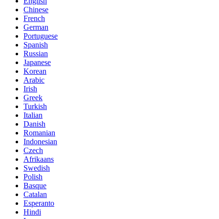
English
Chinese
French
German
Portuguese
Spanish
Russian
Japanese
Korean
Arabic
Irish
Greek
Turkish
Italian
Danish
Romanian
Indonesian
Czech
Afrikaans
Swedish
Polish
Basque
Catalan
Esperanto
Hindi