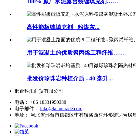
100% 原厂水泥露台裂缝填充剂……
高性能板缝填充剂 - 粉煤灰...
用于混凝土的优质聚丙烯工程纤维……
批发价珍珠岩种植介质 - 40 毫升...
邢台科汇商贸有限公司
电话：
+86-18331950388
电子邮件：
luke@kehuitrade.com
地址：
河北省邢台市信都区李村镇洛西村环形街14号房