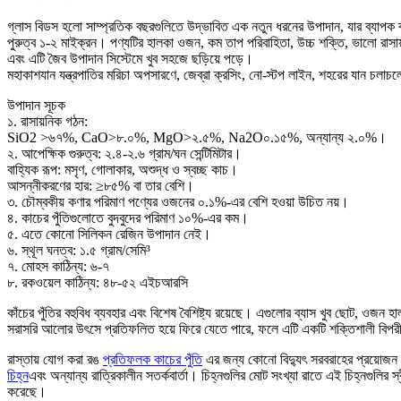
গ্লাস বিডস হলো সাম্প্রতিক বছরগুলিতে উদ্ভাবিত এক নতুন ধরনের উপাদান, যার ব্যাপক ব্য
পুরুত্ব ১-২ মাইক্রন। পণ্যটির হালকা ওজন, কম তাপ পরিবাহিতা, উচ্চ শক্তি, ভালো রাসায়
এবং এটি জৈব উপাদান সিস্টেমে খুব সহজে ছড়িয়ে পড়ে।
মহাকাশযান যন্ত্রপাতির মরিচা অপসারণে, জেব্রা ক্রসিং, নো-স্টপ লাইন, শহরের যান চলাচলে
উপাদান সূচক
১. রাসায়নিক গঠন:
SiO2 >৬৭%, CaO>৮.০%, MgO>২.৫%, Na2O০.১৫%, অন্যান্য ২.০%।
২. আপেক্ষিক গুরুত্ব: ২.৪-২.৬ গ্রাম/ঘন সেন্টিমিটার।
বাহ্যিক রূপ: মসৃণ, গোলাকার, অশুদ্ধ ও স্বচ্ছ কাচ।
আসন্নীকরণের হার: ≥৮৫% বা তার বেশি।
৩. চৌম্বকীয় কণার পরিমাণ পণ্যের ওজনের ০.১%-এর বেশি হওয়া উচিত নয়।
৪. কাচের পুঁতিগুলোতে বুদবুদের পরিমাণ ১০%-এর কম।
৫. এতে কোনো সিলিকন রেজিন উপাদান নেই।
৬. স্থূল ঘনত্ব: ১.৫ গ্রাম/সেমি³
৭. মোহস কাঠিন্য: ৬-৭
৮. রকওয়েল কাঠিন্য: ৪৮-৫২ এইচআরসি
কাঁচের পুঁতির বহুবিধ ব্যবহার এবং বিশেষ বৈশিষ্ট্য রয়েছে। এগুলোর ব্যাস খুব ছোট,
সরাসরি আলোর উৎসে প্রতিফলিত হয়ে ফিরে যেতে পারে, ফলে এটি একটি শক্তিশালী বিপ
রাস্তায় যোগ করা রঙ
প্রতিফলক কাচের পুঁতি
এর জন্য কোনো বিদ্যুৎ সরবরাহের প্রয়োজন হয
চিহ্ন
এবং অন্যান্য রাত্রিকালীন সতর্কবার্তা। চিহ্নগুলির মোট সংখ্যা রাতে এই চিহ্নগুলি
করেছে।