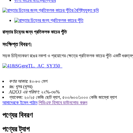
ফাঁপা কাচের মাইক্রোস্ফিয়ার
রাস্তার চিহ্নের জন্য প্রতিফলক কাচের পুঁতি
সংক্ষিপ্ত বিবরণ:
সড়ক চিহ্নিতকরণ রঙের নকশা ও প্রয়োগের ক্ষেত্রে প্রতিফলক কাচের পুঁতি একটি গুরুত্বপ
কণার আকার:
৪০-৮০ মেশ
রঙ:
ধূসর (ধূসর)
Al2O3 এর পরিমাণ:
২২%-৩৬%
প্যাকেজ:
২০/২৫ কেজি ছোট ব্যাগ, ৫০০/৬০০/১০০০ কেজি জাম্বো ব্যাগ
আমাদেরকে ইমেল পাঠান
পিডিএফ হিসাবে ডাউনলোড করুন
পণ্যের বিবরণ
পণ্যের ট্যাগ