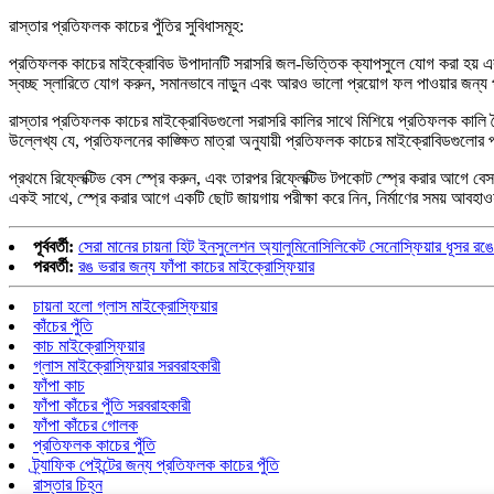
রাস্তার প্রতিফলক কাচের পুঁতির সুবিধাসমূহ:
প্রতিফলক কাচের মাইক্রোবিড উপাদানটি সরাসরি জল-ভিত্তিক ক্যাপসুলে যোগ করা হয় এবং 
স্বচ্ছ স্লারিতে যোগ করুন, সমানভাবে নাড়ুন এবং আরও ভালো প্রয়োগ ফল পাওয়ার জন্য প্
রাস্তার প্রতিফলক কাচের মাইক্রোবিডগুলো সরাসরি কালির সাথে মিশিয়ে প্রতিফলক কালি তৈর
উল্লেখ্য যে, প্রতিফলনের কাঙ্ক্ষিত মাত্রা অনুযায়ী প্রতিফলক কাচের মাইক্রোবিডগুলো
প্রথমে রিফ্লেক্টিভ বেস স্প্রে করুন, এবং তারপর রিফ্লেক্টিভ টপকোট স্প্রে করার আগে বেসটি
একই সাথে, স্প্রে করার আগে একটি ছোট জায়গায় পরীক্ষা করে নিন, নির্মাণের সময় আবহাওয়া
পূর্ববর্তী:
সেরা মানের চায়না হিট ইনসুলেশন অ্যালুমিনোসিলিকেট সেনোস্ফিয়ার ধূসর রঙ
পরবর্তী:
রঙ ভরার জন্য ফাঁপা কাচের মাইক্রোস্ফিয়ার
চায়না হলো গ্লাস মাইক্রোস্ফিয়ার
কাঁচের পুঁতি
কাচ মাইক্রোস্ফিয়ার
গ্লাস মাইক্রোস্ফিয়ার সরবরাহকারী
ফাঁপা কাচ
ফাঁপা কাঁচের পুঁতি সরবরাহকারী
ফাঁপা কাঁচের গোলক
প্রতিফলক কাচের পুঁতি
ট্র্যাফিক পেইন্টের জন্য প্রতিফলক কাচের পুঁতি
রাস্তার চিহ্ন