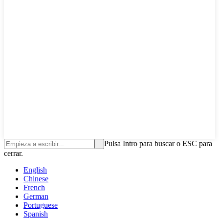
Pulsa Intro para buscar o ESC para
cerrar.
English
Chinese
French
German
Portuguese
Spanish