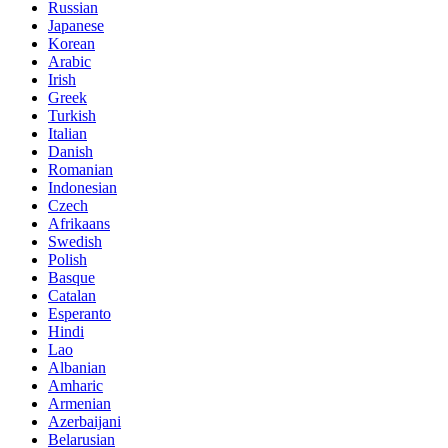
Russian
Japanese
Korean
Arabic
Irish
Greek
Turkish
Italian
Danish
Romanian
Indonesian
Czech
Afrikaans
Swedish
Polish
Basque
Catalan
Esperanto
Hindi
Lao
Albanian
Amharic
Armenian
Azerbaijani
Belarusian