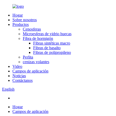
Hogar
Sobre nosotros
Productos
Cenosferas
Microesferas de vidrio huecas
Fibra de hormigón
Fibras sintéticas macro
Fibras de basalto
Fibras de polipropileno
Perlita
cenizas volantes
Video
Campos de aplicación
Noticias
Contáctanos
English
Hogar
Campos de aplicación