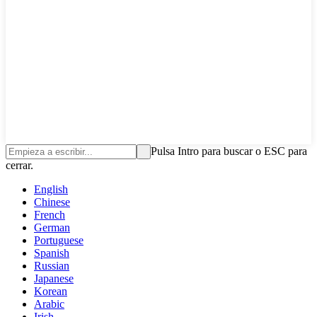
Pulsa Intro para buscar o ESC para
cerrar.
English
Chinese
French
German
Portuguese
Spanish
Russian
Japanese
Korean
Arabic
Irish