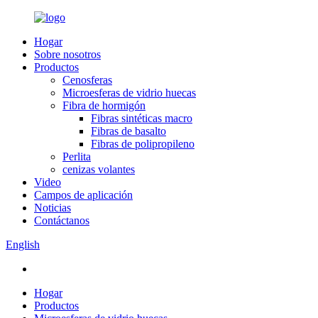
Hogar
Sobre nosotros
Productos
Cenosferas
Microesferas de vidrio huecas
Fibra de hormigón
Fibras sintéticas macro
Fibras de basalto
Fibras de polipropileno
Perlita
cenizas volantes
Video
Campos de aplicación
Noticias
Contáctanos
English
Hogar
Productos