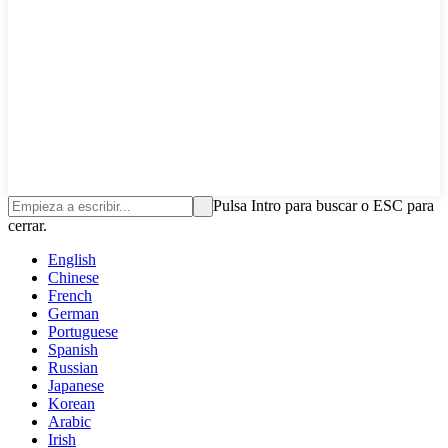
Pulsa Intro para buscar o ESC para
cerrar.
English
Chinese
French
German
Portuguese
Spanish
Russian
Japanese
Korean
Arabic
Irish