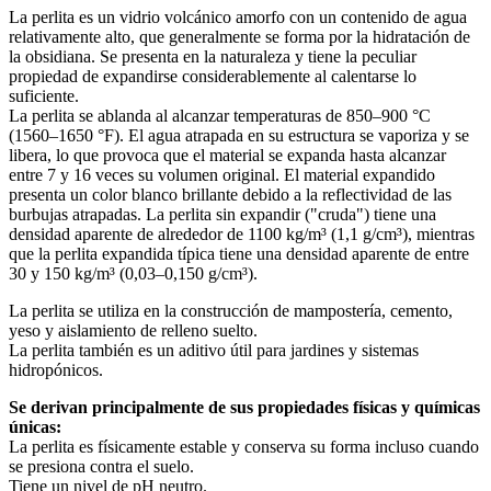
La perlita es un vidrio volcánico amorfo con un contenido de agua
relativamente alto, que generalmente se forma por la hidratación de
la obsidiana. Se presenta en la naturaleza y tiene la peculiar
propiedad de expandirse considerablemente al calentarse lo
suficiente.
La perlita se ablanda al alcanzar temperaturas de 850–900 °C
(1560–1650 °F). El agua atrapada en su estructura se vaporiza y se
libera, lo que provoca que el material se expanda hasta alcanzar
entre 7 y 16 veces su volumen original. El material expandido
presenta un color blanco brillante debido a la reflectividad de las
burbujas atrapadas. La perlita sin expandir ("cruda") tiene una
densidad aparente de alrededor de 1100 kg/m³ (1,1 g/cm³), mientras
que la perlita expandida típica tiene una densidad aparente de entre
30 y 150 kg/m³ (0,03–0,150 g/cm³).
La perlita se utiliza en la construcción de mampostería, cemento,
yeso y aislamiento de relleno suelto.
La perlita también es un aditivo útil para jardines y sistemas
hidropónicos.
Se derivan principalmente de sus propiedades físicas y químicas
únicas:
La perlita es físicamente estable y conserva su forma incluso cuando
se presiona contra el suelo.
Tiene un nivel de pH neutro.