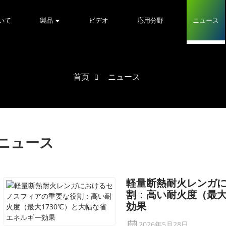
いて
製品
ビデオ
応用分野
ニュース
首页
ニュース
ニュース
軽量断熱耐火レンガ
割：高い耐火度（最大
効果
2026年5月28日