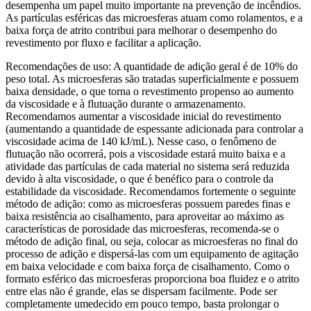
desempenha um papel muito importante na prevenção de incêndios.
As partículas esféricas das microesferas atuam como rolamentos, e a
baixa força de atrito contribui para melhorar o desempenho do
revestimento por fluxo e facilitar a aplicação.
Recomendações de uso: A quantidade de adição geral é de 10% do
peso total. As microesferas são tratadas superficialmente e possuem
baixa densidade, o que torna o revestimento propenso ao aumento
da viscosidade e à flutuação durante o armazenamento.
Recomendamos aumentar a viscosidade inicial do revestimento
(aumentando a quantidade de espessante adicionada para controlar a
viscosidade acima de 140 kJ/mL). Nesse caso, o fenômeno de
flutuação não ocorrerá, pois a viscosidade estará muito baixa e a
atividade das partículas de cada material no sistema será reduzida
devido à alta viscosidade, o que é benéfico para o controle da
estabilidade da viscosidade. Recomendamos fortemente o seguinte
método de adição: como as microesferas possuem paredes finas e
baixa resistência ao cisalhamento, para aproveitar ao máximo as
características de porosidade das microesferas, recomenda-se o
método de adição final, ou seja, colocar as microesferas no final do
processo de adição e dispersá-las com um equipamento de agitação
em baixa velocidade e com baixa força de cisalhamento. Como o
formato esférico das microesferas proporciona boa fluidez e o atrito
entre elas não é grande, elas se dispersam facilmente. Pode ser
completamente umedecido em pouco tempo, basta prolongar o