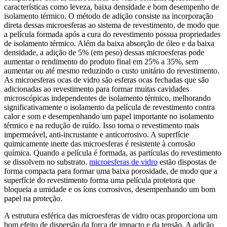
características como leveza, baixa densidade e bom desempenho de
isolamento térmico. O método de adição consiste na incorporação
direta dessas microesferas ao sistema de revestimento, de modo que
a película formada após a cura do revestimento possua propriedades
de isolamento térmico. Além da baixa absorção de óleo e da baixa
densidade, a adição de 5% (em peso) dessas microesferas pode
aumentar o rendimento do produto final em 25% a 35%, sem
aumentar ou até mesmo reduzindo o custo unitário do revestimento.
As microesferas ocas de vidro são esferas ocas fechadas que são
adicionadas ao revestimento para formar muitas cavidades
microscópicas independentes de isolamento térmico, melhorando
significativamente o isolamento da película de revestimento contra
calor e som e desempenhando um papel importante no isolamento
térmico e na redução de ruído. Isso torna o revestimento mais
impermeável, anti-incrustante e anticorrosivo. A superfície
quimicamente inerte das microesferas é resistente à corrosão
química. Quando a película é formada, as partículas do revestimento
se dissolvem no substrato.
microesferas de vidro
estão dispostas de
forma compacta para formar uma baixa porosidade, de modo que a
superfície do revestimento forma uma película protetora que
bloqueia a umidade e os íons corrosivos, desempenhando um bom
papel na proteção.
A estrutura esférica das microesferas de vidro ocas proporciona um
bom efeito de dispersão da força de impacto e da tensão. A adição