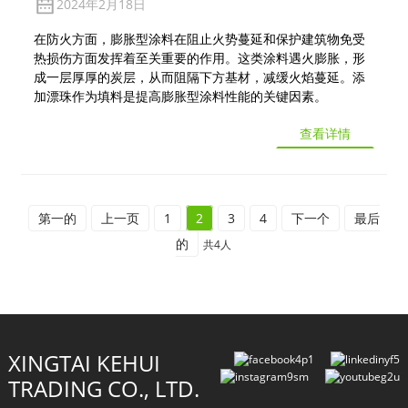
2024年2月18日
在防火方面，膨胀型涂料在阻止火势蔓延和保护建筑物免受
热损伤方面发挥着至关重要的作用。这类涂料遇火膨胀，形
成一层厚厚的炭层，从而阻隔下方基材，减缓火焰蔓延。添
加漂珠作为填料是提高膨胀型涂料性能的关键因素。
查看详情
第一的
上一页
1
2
3
4
下一个
最后
的
共4人
XINGTAI KEHUI
TRADING CO., LTD.