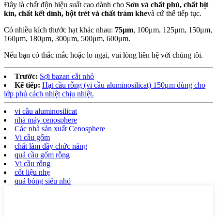
Đây là chất độn hiệu suất cao dành cho
Sơn và chất phủ, chất bịt
kín, chất kết dính, bột trét và chất trám khe
và cứ thế tiếp tục.
Có nhiều kích thước hạt khác nhau:
75μm
, 100μm, 125μm, 150μm,
160μm, 180μm, 300μm, 500μm, 600μm.
Nếu bạn có thắc mắc hoặc lo ngại, vui lòng liên hệ với chúng tôi.
Trước:
Sợi bazan cắt nhỏ
Kế tiếp:
Hạt cầu rỗng (vi cầu aluminosilicat) 150μm dùng cho
lớp phủ cách nhiệt chịu nhiệt.
vi cầu aluminosilicat
nhà máy cenosphere
Các nhà sản xuất Cenosphere
Vi cầu gốm
chất làm đầy chức năng
quả cầu gốm rỗng
Vi cầu rỗng
cốt liệu nhẹ
quả bóng siêu nhỏ