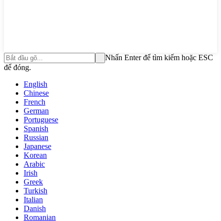
Nhấn Enter để tìm kiếm hoặc ESC
để đóng.
English
Chinese
French
German
Portuguese
Spanish
Russian
Japanese
Korean
Arabic
Irish
Greek
Turkish
Italian
Danish
Romanian