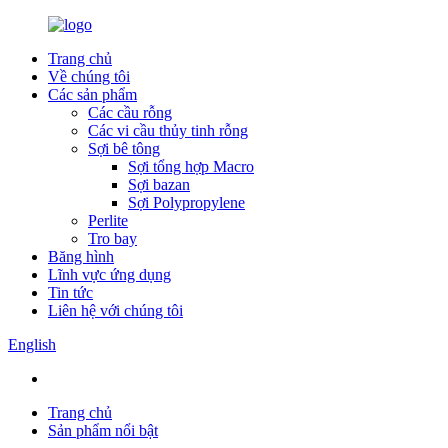
Trang chủ
Về chúng tôi
Các sản phẩm
Các cầu rỗng
Các vi cầu thủy tinh rỗng
Sợi bê tông
Sợi tổng hợp Macro
Sợi bazan
Sợi Polypropylene
Perlite
Tro bay
Băng hình
Lĩnh vực ứng dụng
Tin tức
Liên hệ với chúng tôi
English
Trang chủ
Sản phẩm nổi bật