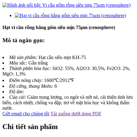
Hạt vi cầu rỗng bằng gốm siêu mịn 75μm (cenosphere)
Mô tả ngắn gọn:
Mã sản phẩm:
Hạt cầu siêu mịn KH-75
Màu sắc:
Gần trắng
Thành phần hóa học:
SiO2: 55%, Al2O3: 30,5%, Fe2O3: 2%,
MgO: 1,3%
Điểm nóng chảy:
1600℃/2912℉
Độ cứng, thang Mohs:
6
Độ ẩm:
Của cải:
Giảm trọng lượng, co ngót và nứt nẻ, cải thiện tính lưu
biến, cách nhiệt, chống va đập, trơ về mặt hóa học và không thấm
nước.
Gửi email cho chúng tôi
Tải xuống dưới dạng PDF
Chi tiết sản phẩm