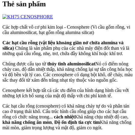
Thẻ sản phẩm
Các hợp chất vô cơ phi kim loại - Cenosphere (Vi cầu gốm rỗng, vi
cầu aluminosilicat, hạt gốm rỗng alumina silicat)
Các hạt cầu rỗng (vật liệu khoáng giãn nở chứa alumina và
silica)
Chúng là sản phẩm phụ của các nhà máy điện đốt than và là
những quả cầu rỗng, nhẹ, trơ, chứa đầy không khí hoặc khí trơ.
Chúng được cấu tạo từ
thủy tinh aluminosilicat
Nó có điểm nóng
chảy cao, độ dẫn nhiệt thấp, khả năng chống lại sự tấn công hóa học
và độ bền vật lý cao. Các cenosphere có dạng bột khô, dễ chảy, màu
sắc thay đổi từ xám đến trắng nhạt tùy thuộc vào nguồn gốc.
Cenosphere kết hợp tất cả các ưu điểm của hình dạng hình cầu với
những lợi ích bổ sung của mật độ thấp với chi phí kinh tế.
Các hạt cầu rỗng (cenosphere) có khả năng chảy tự do và phân tán
cao ở trạng thái khô. Cấu trúc hình cầu rỗng giúp cho các hạt cầu
rỗng có chức năng trong...
cách nhiệt
Khả năng chịu nhiệt độ cao,
khả năng chống ăn mòn
,
Độ ổn định tia cực tím
Khả năng chống
mài mòn, giảm trọng lượng và mật độ, giảm co ngót.