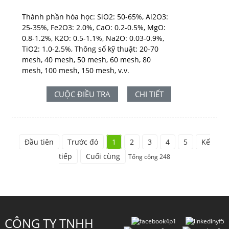
Thành phần hóa học: SiO2: 50-65%, Al2O3:
25-35%, Fe2O3: 2.0%, CaO: 0.2-0.5%, MgO:
0.8-1.2%, K2O: 0.5-1.1%, Na2O: 0.03-0.9%,
TiO2: 1.0-2.5%, Thông số kỹ thuật: 20-70
mesh, 40 mesh, 50 mesh, 60 mesh, 80
mesh, 100 mesh, 150 mesh, v.v.
CUỘC ĐIỀU TRA
CHI TIẾT
Đầu tiên
Trước đó
1
2
3
4
5
Kế
tiếp
Cuối cùng
Tổng cộng 248
CÔNG TY TNHH