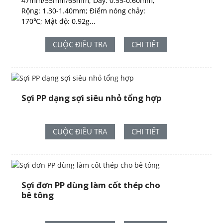
47mm/55mm/65mm; Dày: 0.55-0.60mm;
Rộng: 1.30-1.40mm; Điểm nóng chảy:
170℃; Mật độ: 0.92g...
CUỘC ĐIỀU TRA
CHI TIẾT
Sợi PP dạng sợi siêu nhỏ tổng hợp
CUỘC ĐIỀU TRA
CHI TIẾT
Sợi đơn PP dùng làm cốt thép cho
bê tông