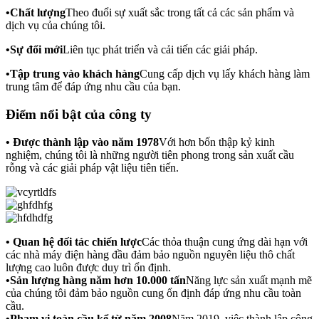
•
Chất lượng
Theo đuổi sự xuất sắc trong tất cả các sản phẩm và
dịch vụ của chúng tôi.
•
Sự đổi mới
Liên tục phát triển và cải tiến các giải pháp.
•
Tập trung vào khách hàng
Cung cấp dịch vụ lấy khách hàng làm
trung tâm để đáp ứng nhu cầu của bạn.
Điểm nổi bật của công ty
• Được thành lập vào năm 1978
Với hơn bốn thập kỷ kinh
nghiệm, chúng tôi là những người tiên phong trong sản xuất cầu
rỗng và các giải pháp vật liệu tiên tiến.
• Quan hệ đối tác chiến lược
Các thỏa thuận cung ứng dài hạn với
các nhà máy điện hàng đầu đảm bảo nguồn nguyên liệu thô chất
lượng cao luôn được duy trì ổn định.
•
Sản lượng hàng năm hơn 10.000 tấn
Năng lực sản xuất mạnh mẽ
của chúng tôi đảm bảo nguồn cung ổn định đáp ứng nhu cầu toàn
cầu.
•
Phạm vi toàn cầu kể từ năm 20
08
Năm 2019, việc thành lập công