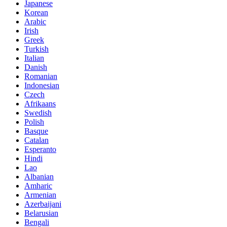
Japanese
Korean
Arabic
Irish
Greek
Turkish
Italian
Danish
Romanian
Indonesian
Czech
Afrikaans
Swedish
Polish
Basque
Catalan
Esperanto
Hindi
Lao
Albanian
Amharic
Armenian
Azerbaijani
Belarusian
Bengali