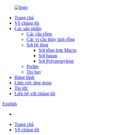
Trang chủ
Về chúng tôi
Các sản phẩm
Các cầu rỗng
Các vi cầu thủy tinh rỗng
Sợi bê tông
Sợi tổng hợp Macro
Sợi bazan
Sợi Polypropylene
Perlite
Tro bay
Băng hình
Lĩnh vực ứng dụng
Tin tức
Liên hệ với chúng tôi
English
Trang chủ
Về chúng tôi