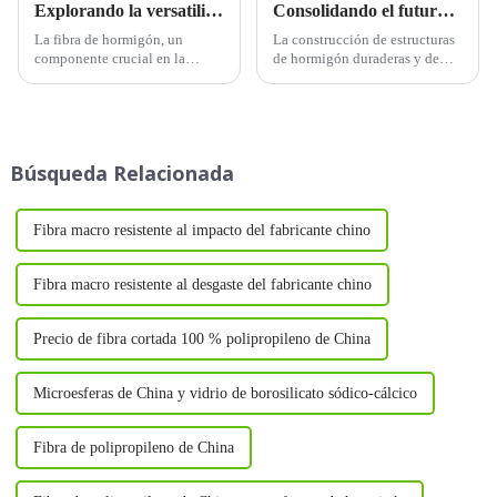
Explorando la versatilidad de la fibra de hormigón en la construcción
Consolidando el futuro: Explorando aditivos innovadores en la construcción con hormigón
La fibra de hormigón, un
La construcción de estructuras
componente crucial en la
de hormigón duraderas y de
construcción moderna, ofrece
alto rendimiento depende en
una gran variedad de
gran medida de la selección de
aplicaciones en diversos
aditivos, que desempeñan un
sectores. Profundicemos en los
papel fundamental en la mejora
usos específicos de cada tipo
de las propiedades del
Búsqueda Relacionada
de fibra de hormigón:
hormigón. Estos aditivos, como
los...
Fibra macro resistente al impacto del fabricante chino
Fibra macro resistente al desgaste del fabricante chino
Precio de fibra cortada 100 % polipropileno de China
Microesferas de China y vidrio de borosilicato sódico-cálcico
Fibra de polipropileno de China