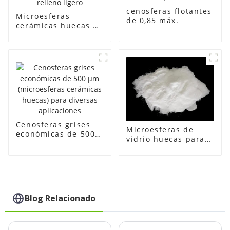
cenosferas flotantes
Microesferas
de 0,85 máx.
cerámicas huecas de
relleno ligero
Cenosferas grises
Microesferas de
económicas de 500
vidrio huecas para
μm (microesferas
adhesivos:
cerámicas huecas)
soluciones ligeras y
para diversas
de alto rendimiento
aplicaciones
Blog Relacionado