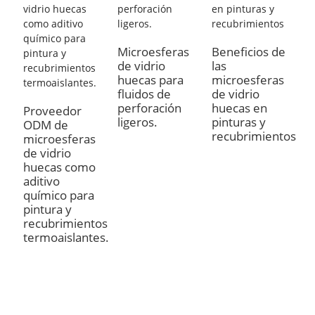
Microesferas
Beneficios de
de vidrio
las
huecas para
microesferas
fluidos de
de vidrio
perforación
huecas en
Proveedor
U
ligeros.
pinturas y
ODM de
m
recubrimientos
microesferas
p
de vidrio
p
huecas como
r
aditivo
m
químico para
d
pintura y
h
recubrimientos
b
termoaislantes.
p
d
a