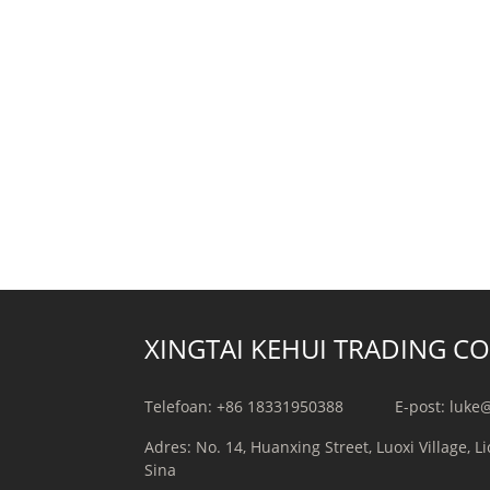
XINGTAI KEHUI TRADING CO.
Telefoan: +86 18331950388
E-post: luk
Adres: No. 14, Huanxing Street, Luoxi Village, L
Sina