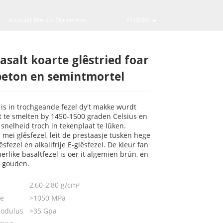
Frisian
Kontakt Mei Ús Opnimme
salt koarte glêstried foar
Loading...
Loading...
Loading...
Loading...
beton en semintmortel
 is in trochgeande fezel dy't makke wurdt
t te smelten by 1450-1500 graden Celsius en
 snelheid troch in tekenplaat te lûken.
 mei glêsfezel, leit de prestaasje tusken hege
êsfezel en alkalifrije E-glêsfezel. De kleur fan
erlike basaltfezel is oer it algemien brún, en
 gouden.
2,60-2,80 g/cm³
te
>1050 MPa
modulus
>35 Gpa