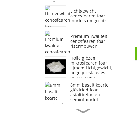
Lichtgewicht
cenosfearen foar
mortels en grouts
Premium kwaliteit
cenosfearen foar
risermouwen
Holle glêzen
mikrosfearen foar
lijmen: Lichtgewicht,
hege prestaasjes
oplossingen
6mm basalt koarte
glêstried foar
asfaltbeton en
semintmortel
Spesifikaasjelist foar de
Senosfear 2023