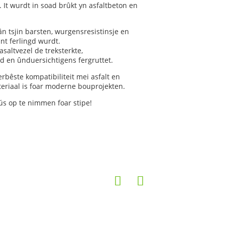
 It wurdt in soad brûkt yn asfaltbeton en
tân tsjin barsten, wurgensresistinsje en
nt ferlingd wurdt.
asaltvezel de treksterkte,
eid en ûnduersichtigens fergruttet.
oerbêste kompatibiliteit mei asfalt en
teriaal is foar moderne bouprojekten.
 ús op te nimmen foar stipe!