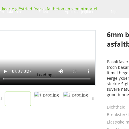
koarte glêstried foar asfaltbeton en semintmortel
Produkten
Fideo
Applikaasjefjilden
Nijs
6mm ba
asfalt
Basaltfaser
troch basal
it mei hege
Loading...
Loading...
Fergelykber
sterkte S-gl
suvere natu
guon binne
Dichtheid
Breuksterk
Elastyske 