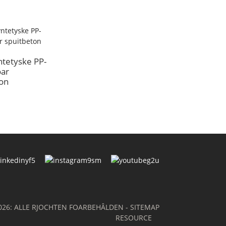
tetyske PP-
oar
ton
2026: ALLE RJOCHTEN FOARBEHÂLDEN
- SITEMAP
RESOURCE