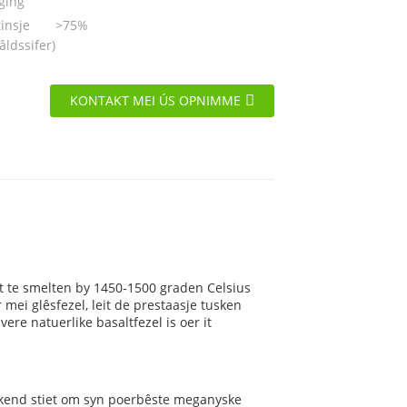
ging
tinsje
>75%
âldssifer)
KONTAKT MEI ÚS OPNIMME
lt te smelten by 1450-1500 graden Celsius
 mei glêsfezel, leit de prestaasje tusken
vere natuerlike basaltfezel is oer it
bekend stiet om syn poerbêste meganyske