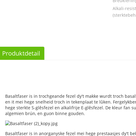
Breukferlin
Alkali-resis
(sterktebeh
Produktdetail
Basaltfaser is in trochgeande fezel dy't makke wurdt troch basa
en it mei hege snelheid troch in tekenplaat te lûken. Fergelykber
hege sterkte S-glêsfezel en alkalifrije E-glêsfezel. De kleur fan su
algemien brún, en guon binne gouden.
Basaltfaser is in anorganyske fezel mei hege prestaasjes dy't 