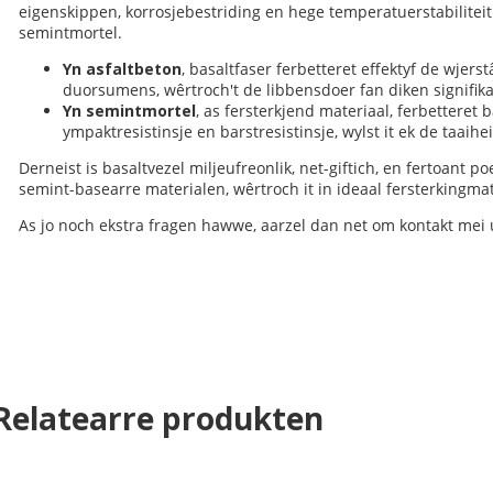
eigenskippen, korrosjebestriding en hege temperatuerstabiliteit.
semintmortel.
Yn asfaltbeton
, basaltfaser ferbetteret effektyf de wjers
duorsumens, wêrtroch't de libbensdoer fan diken signifika
Yn semintmortel
, as fersterkjend materiaal, ferbetteret b
ympaktresistinsje en barstresistinsje, wylst it ek de taaih
Derneist is basaltvezel miljeufreonlik, net-giftich, en fertoant p
semint-basearre materialen, wêrtroch it in ideaal fersterkingma
As jo ​​noch ekstra fragen hawwe, aarzel dan net om kontakt mei
Relatearre produkten