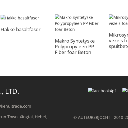
Hakke basaltfaser
Mikrosyn
vezels f
Makro Syntetyske
spuitbe
Polypropyleen PP
Fiber foar Beton
, LTD.
e@kehuitrade.com
icun Town, Xingtai, Hebei,
© AUTEURSRJOCHT - 2010-