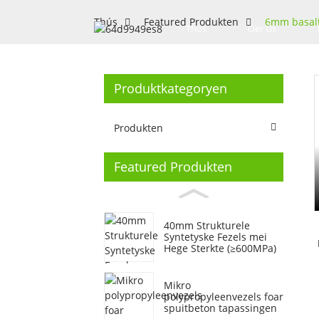
Thús
Featured Produkten
6mm basalt 
Thús
Oer Ús
Produktkategoryen
Loading...
Loading...
Produkten
Featured Produkten
40mm Strukturele
Syntetyske Fezels mei
Hege Sterkte (≥600MPa)
Mikro
polypropyleenvezels foar
spuitbeton tapassingen