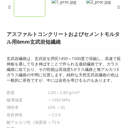
アスファルトコンクリートおよびセメントモルタ
ル用6mm玄武岩短繊維
玄武岩繊維は、玄武岩を摂氏1450～1500度で溶融し、高速で延
伸板を通して引き伸ばすことで作られる連続繊維です。ガラス
繊維に似ており、その性能は高強度Sガラス繊維と無アルカリE
ガラス繊維の中間に位置します。純粋な天然玄武岩繊維の色は
一般的に茶色ですが、中には金色を帯びるものもあります。
密度
2.60～2.80 g/cm³
破壊強度
＞1050 MPa
弾性率
GPA ＞35
骨折伸長
＜3.5％
耐アルカリ性（強度保
＞75％