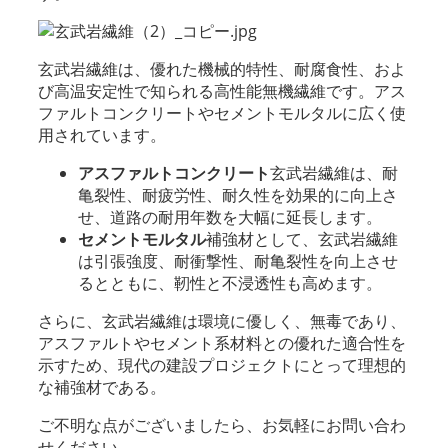
玄武岩繊維は、優れた機械的特性、耐腐食性、およ
び高温安定性で知られる高性能無機繊維です。アス
ファルトコンクリートやセメントモルタルに広く使
用されています。
アスファルトコンクリート
玄武岩繊維は、耐
亀裂性、耐疲労性、耐久性を効果的に向上さ
せ、道路の耐用年数を大幅に延長します。
セメントモルタル
補強材として、玄武岩繊維
は引張強度、耐衝撃性、耐亀裂性を向上させ
るとともに、靭性と不浸透性も高めます。
さらに、玄武岩繊維は環境に優しく、無毒であり、
アスファルトやセメント系材料との優れた適合性を
示すため、現代の建設プロジェクトにとって理想的
な補強材である。
ご不明な点がございましたら、お気軽にお問い合わ
せください。