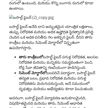
రంగులో ఉంటుంది, మరియు కొన్ని బంగారు రంగులో కూడా
ఉంటాయి.
బసాల్ట్ ఫైబర్ అనేది దాని అద్భుతమైన యాంత్రిక లక్షణాలు,
తుప్పు నిరోధకత మరియు అధిక ఉష్ణోగ్రత స్థిరత్వానికి ప్రసిద్ధి
చెందిన ఒక అధిక-పనితీరు గల అకర్బన ఫైబర్. దీనిని తారు
కాంక్రీటు మరియు సిమెంట్ మోర్టార్‌లో విస్తృతంగా
ఉపయోగిస్తారు.
తారు కాంక్రీటులో
బసాల్ట్ ఫైబర్ పగుళ్ల నిరోధకత, అలసట
నిరోధకత మరియు మన్నికను సమర్థవంతంగా పెంచి,
రోడ్ల సేవా జీవితాన్ని గణనీయంగా పొడిగిస్తుంది.
సిమెంట్ మోర్టార్‌లో
బలపరిచే పదార్థంగా, బసాల్ట్ ఫైబర్
తన్యత బలం, ప్రభావ నిరోధకత మరియు పగుళ్ల
నిరోధకతను మెరుగుపరుస్తుంది, అదే సమయంలో
దృఢత్వం మరియు అభేద్యతను కూడా పెంచుతుంది.
అదనంగా, బసాల్ట్ ఫైబర్ పర్యావరణ అనుకూలమైనది,
విషరహితమైనది మరియు తారు, సిమెంట్ ఆధారిత