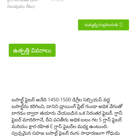
నిలుపుదల రేటు)
మమ్మల్ని సంప్రదించండి
ఉత్పత్తి వివరాలు
బసాల్ట్ ఫైబర్ అనేది 1450-1500 డిగ్రీల సెల్సియస్ వద్ద
బసాల్ట్‌ను కరిగించి, దానిని డ్రాయింగ్ ప్లేట్ గుండా అధిక వేగంతో
లాగడం ద్వారా తయారు చేయబడిన ఒక నిరంతర ఫైబర్. గ్లాస్
ఫైబర్ మాదిరిగానే, దీని పనితీరు అధిక-బలం గల S గ్లాస్ ఫైబర్
మరియు క్షార-రహిత E గ్లాస్ ఫైబర్‌ల మధ్య ఉంటుంది.
స్వచ్ఛమైన సహజ బసాల్ట్ ఫైబర్ రంగు సాధారణంగా గోధుమ