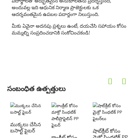
పదార్థాలతో అద్భుతమైన అనుకూలతను ప్రదర్శిస్తుంది,
అందువల్ల ఇది ఆధునిక నిర్మాణ ప్రాజెక్టులకు ఒక
ఆదర్శవంతమైన ఉపబల పదార్థంగా నిలుస్తుంది.
మీకు ఏవైనా అదనపు ప్రశ్నలు ఉంటే, దయచేసి సహాయం కోసం
మమ్మల్ని సంప్రదించడానికి సంకోచించకండి!
సంబంధిత ఉత్పత్తులు
ముక్కలు చేసిన
బసాల్ట్ ఫైబర్
షాట్‌క్రీట్ కోసం
మైక్రో సింథటిక్ PP
కాంక్రీట్ కోసం