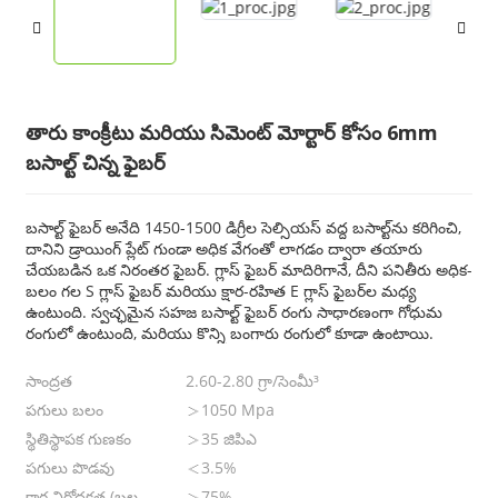
తారు కాంక్రీటు మరియు సిమెంట్ మోర్టార్ కోసం 6mm
బసాల్ట్ చిన్న ఫైబర్
బసాల్ట్ ఫైబర్ అనేది 1450-1500 డిగ్రీల సెల్సియస్ వద్ద బసాల్ట్‌ను కరిగించి,
దానిని డ్రాయింగ్ ప్లేట్ గుండా అధిక వేగంతో లాగడం ద్వారా తయారు
చేయబడిన ఒక నిరంతర ఫైబర్. గ్లాస్ ఫైబర్ మాదిరిగానే, దీని పనితీరు అధిక-
బలం గల S గ్లాస్ ఫైబర్ మరియు క్షార-రహిత E గ్లాస్ ఫైబర్‌ల మధ్య
ఉంటుంది. స్వచ్ఛమైన సహజ బసాల్ట్ ఫైబర్ రంగు సాధారణంగా గోధుమ
రంగులో ఉంటుంది, మరియు కొన్ని బంగారు రంగులో కూడా ఉంటాయి.
సాంద్రత
2.60-2.80 గ్రా/సెంమీ³
పగులు బలం
＞1050 Mpa
స్థితిస్థాపక గుణకం
＞35 జిపిఎ
పగులు పొడవు
＜3.5%
క్షార నిరోధకత (బల
＞75%