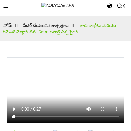
హోమ్
ఫీచర్ చేయబడిన ఉత్పత్తులు
తారు కాంక్రీటు మరియు
సిమెంట్ మోర్టార్ కోసం 6mm బసాల్ట్ చిన్న ఫైబర్