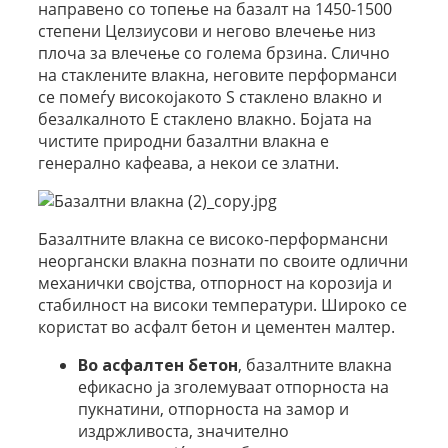
направено со топење на базалт на 1450-1500
степени Целзиусови и негово влечење низ
плоча за влечење со голема брзина. Слично
на стаклените влакна, неговите перформанси
се помеѓу високојакото S стаклено влакно и
безалкалното E стаклено влакно. Бојата на
чистите природни базалтни влакна е
генерално кафеава, а некои се златни.
Базалтните влакна се високо-перформансни
неоргански влакна познати по своите одлични
механички својства, отпорност на корозија и
стабилност на високи температури. Широко се
користат во асфалт бетон и цементен малтер.
Во асфалтен бетон
, базалтните влакна
ефикасно ја зголемуваат отпорноста на
пукнатини, отпорноста на замор и
издржливоста, значително