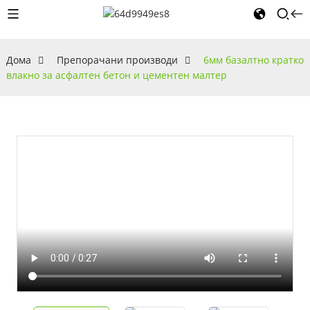
Дома
Препорачани производи
6мм базалтно кратко
влакно за асфалтен бетон и цементен малтер