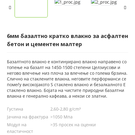
6мм базалтно кратко влакно за асфалтен
бетон и цементен малтер
Базалтното влакно е континуирано влакно направено со
топење на базалт на 1450-1500 степени Целзиусови и
негово влечење низ плоча за влечење со голема брзина.
Слично на стаклените влакна, неговите перформанси се
помеѓу високојакото S стаклено влакно и безалкалното E
стаклено влакно. Бојата на чистите природни базалтни
влакна е генерално кафеава, а некои се златни.
Густина
2,60-2,80 g/cm³
Јачина на фрактура
>1050 Мпа
Модул на
>35 просек на оценки
еластичност