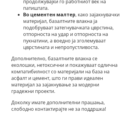
продолжувајќи го работниот век на
патиштата.
Во цементен малтер
, како зајакнувачки
материјал, базалтните влакна ја
подобруваат затегнувачката цврстина,
отпорноста на удар и отпорноста на
пукнатини, а воедно ја зголемуваат
цврстината и непропустливоста.
Дополнително, базалтните влакна се
еколошки, нетоксични и покажуваат одлична
компатибилност со материјали на база на
асфалт и цемент, што ги прави идеален
материјал за зајакнување за модерни
градежни проекти.
Доколку имате дополнителни прашања,
слободно контактирајте не за поддршка!