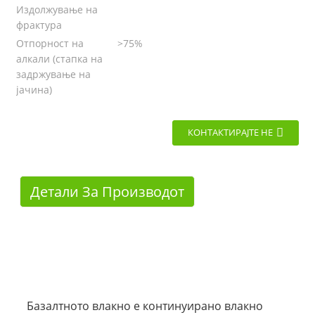
Издолжување на
фрактура
Отпорност на
>75%
алкали (стапка на
задржување на
јачина)
КОНТАКТИРАЈТЕ НЕ
Детали За Производот
Базалтното влакно е континуирано влакно