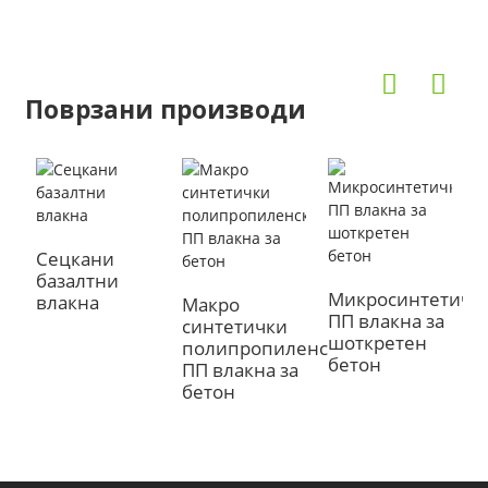
Поврзани производи
Сецкани
базалтни
Микросинтетичк
влакна
Макро
ПП влакна за
синтетички
шоткретен
полипропиленски
бетон
ПП влакна за
бетон