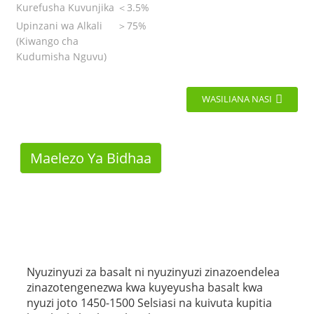
Kurefusha Kuvunjika
＜3.5%
Upinzani wa Alkali
＞75%
(Kiwango cha
Kudumisha Nguvu)
WASILIANA NASI
Maelezo Ya Bidhaa
Nyuzinyuzi za basalt ni nyuzinyuzi zinazoendelea
zinazotengenezwa kwa kuyeyusha basalt kwa
nyuzi joto 1450-1500 Selsiasi na kuivuta kupitia