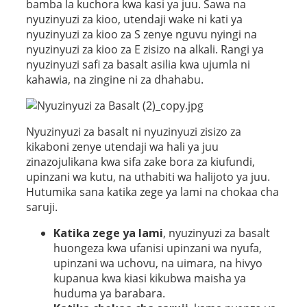
bamba la kuchora kwa kasi ya juu. Sawa na
nyuzinyuzi za kioo, utendaji wake ni kati ya
nyuzinyuzi za kioo za S zenye nguvu nyingi na
nyuzinyuzi za kioo za E zisizo na alkali. Rangi ya
nyuzinyuzi safi za basalt asilia kwa ujumla ni
kahawia, na zingine ni za dhahabu.
Nyuzinyuzi za basalt ni nyuzinyuzi zisizo za
kikaboni zenye utendaji wa hali ya juu
zinazojulikana kwa sifa zake bora za kiufundi,
upinzani wa kutu, na uthabiti wa halijoto ya juu.
Hutumika sana katika zege ya lami na chokaa cha
saruji.
Katika zege ya lami
, nyuzinyuzi za basalt
huongeza kwa ufanisi upinzani wa nyufa,
upinzani wa uchovu, na uimara, na hivyo
kupanua kwa kiasi kikubwa maisha ya
huduma ya barabara.