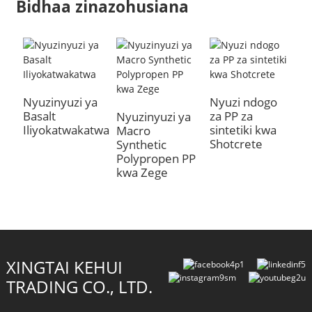
Bidhaa zinazohusiana
Nyuzinyuzi ya
Nyuzi ndogo
Basalt
za PP za
Nyuzinyuzi ya
Iliyokatwakatwa
sintetiki kwa
Macro
Shotcrete
Synthetic
Polypropen PP
kwa Zege
XINGTAI KEHUI
TRADING CO., LTD.