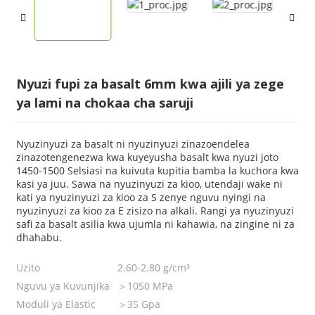
Nyuzi fupi za basalt 6mm kwa ajili ya zege
ya lami na chokaa cha saruji
Nyuzinyuzi za basalt ni nyuzinyuzi zinazoendelea
zinazotengenezwa kwa kuyeyusha basalt kwa nyuzi joto
1450-1500 Selsiasi na kuivuta kupitia bamba la kuchora kwa
kasi ya juu. Sawa na nyuzinyuzi za kioo, utendaji wake ni
kati ya nyuzinyuzi za kioo za S zenye nguvu nyingi na
nyuzinyuzi za kioo za E zisizo na alkali. Rangi ya nyuzinyuzi
safi za basalt asilia kwa ujumla ni kahawia, na zingine ni za
dhahabu.
Uzito
2.60-2.80 g/cm³
Nguvu ya Kuvunjika
＞1050 MPa
Moduli ya Elastic
＞35 Gpa