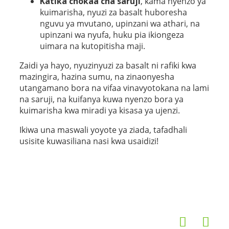
Katika chokaa cha saruji
, kama nyenzo ya
kuimarisha, nyuzi za basalt huboresha
nguvu ya mvutano, upinzani wa athari, na
upinzani wa nyufa, huku pia ikiongeza
uimara na kutopitisha maji.
Zaidi ya hayo, nyuzinyuzi za basalt ni rafiki kwa
mazingira, hazina sumu, na zinaonyesha
utangamano bora na vifaa vinavyotokana na lami
na saruji, na kuifanya kuwa nyenzo bora ya
kuimarisha kwa miradi ya kisasa ya ujenzi.
Ikiwa una maswali yoyote ya ziada, tafadhali
usisite kuwasiliana nasi kwa usaidizi!